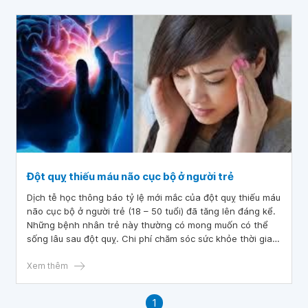
Đột quỵ thiếu máu não cục bộ ở người trẻ
Dịch tễ học thông báo tỷ lệ mới mắc của đột quỵ thiếu máu
não cục bộ ở người trẻ (18 – 50 tuổi) đã tăng lên đáng kể.
Những bệnh nhân trẻ này thường có mong muốn có thể
sống lâu sau đột quỵ. Chi phí chăm sóc sức khỏe thời gian
dài rất tốn kém, điều này đặt ra thách thức lớn cho các hệ
thống chăm sóc sức khỏe.
Xem thêm
1