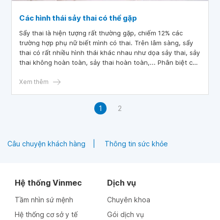
Các hình thái sảy thai có thể gặp
Sẩy thai là hiện tượng rất thường gặp, chiếm 12% các
trường hợp phụ nữ biết mình có thai. Trên lâm sàng, sẩy
thai có rất nhiều hình thái khác nhau như dọa sảy thai, sảy
thai không hoàn toàn, sảy thai hoàn toàn,... Phân biệt các
hình thái sảy thai giúp nhân viên y tế có hướng xử lý, can
thiệp phù hợp.
Xem thêm
1
2
Câu chuyện khách hàng
Thông tin sức khỏe
Hệ thống Vinmec
Dịch vụ
Tầm nhìn sứ mệnh
Chuyên khoa
Hệ thống cơ sở y tế
Gói dịch vụ