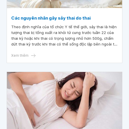
Các nguyên nhân gây sảy thai do thai
Theo định nghĩa của tổ chức Y tế thế giới, sảy thai là hiện
tượng thai bị tống xuất ra khỏi tử cung trước tuần 22 của
thai kỳ hoặc khi thai có trọng lượng nhỏ hơn 500g, chấm
dứt thai kỳ trước khi thai có thể sống độc lập bên ngoài tử
cung. Nếu sảy thai diễn ra trước 12 tuần gọi là sảy thai
sớm, sảy thai diễn ra trong 12-20 tuần gọi là sảy thai
Xem thêm
muộn.