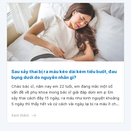
Sau sảy thai bị ra máu kéo dài kèm tiểu buốt, đau
bụng dưới do nguyên nhân gì?
Chào bác sĩ, năm nay em 22 tuổi, em đang mắc một số
vấn đề về phụ khoa mong bác sĩ giải đáp dùm em ạ: Em
sảy thai cách đây 15 ngày, ra máu như kinh nguyệt khoảng
5 ngày thì thấy hết và cứ cách vài ngày lại bị ra máu ít chứ
không nhiều. 2 ngày vừa rồi em đi tiểu bị buốt, đau bụng
dưới, buồn nôn và ra máu âm đạo. Mong bác sĩ giúp em
Xem thêm
giải thắc mắc. Em cảm ơn ạ!