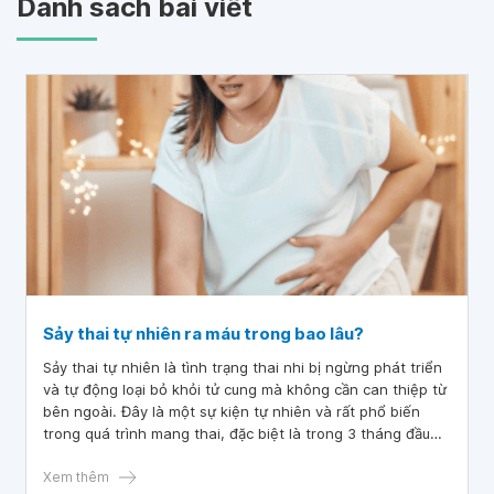
Danh sách bài viết
Sảy thai tự nhiên ra máu trong bao lâu?
Sảy thai tự nhiên là tình trạng thai nhi bị ngừng phát triển
và tự động loại bỏ khỏi tử cung mà không cần can thiệp từ
bên ngoài. Đây là một sự kiện tự nhiên và rất phổ biến
trong quá trình mang thai, đặc biệt là trong 3 tháng đầu
của thai kỳ. Sảy thai tự nhiên có thể xảy ra với bất kỳ phụ
nữ nào và không phải lúc nào cũng do nguyên nhân gì đó
Xem thêm