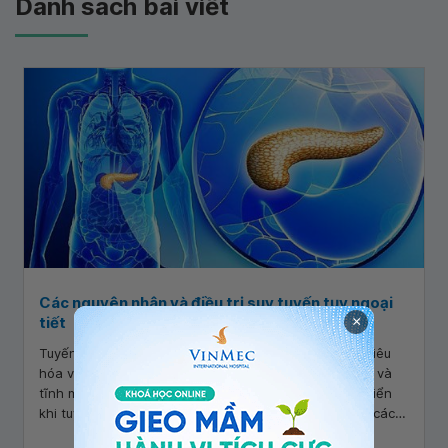
Danh sách bài viết
Các nguyên nhân và điều trị suy tuyến tụy ngoại
tiết
×
Tuyến tụy là một cơ quan hình lá tạo ra các enzyme tiêu
hóa và hormone như insulin, nằm gần các động mạch và
tĩnh mạch chính. Suy tuyến tụy ngoại tiết (EPI) phát triển
khi tuyến tụy của bạn không sản xuất hoặc tiết ra đủ các
enzym tiêu hóa. Bài viết dưới đây sẽ chỉ ra nguyên nhân