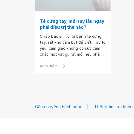
Tê cứng tay, mỏi tay lâu ngày
phải điều trị thế nào?
Chào bác sĩ. Tôi bị bệnh tê cứng
tay, rất khó cầm bút để viết. Tay tôi
yếu, cảm giác không có sức cầm
chắc một vật gì, rất mỏi nếu phải
thực hiện một động tác lặp đi lặp lại
như đánh răng, vò giặt quần áo,..
Xem thêm
Buổi tối nằm tôi thường bị nhức mỏi
cả cánh tay. Tôi bị như vậy đã được
20 năm nay. Tôi đã đi khám và
được chẩn đoán là bị Rối loạn thần
kinh thực vật, cũng đã điều trị mà
không khỏi. Bác sĩ có thể tư vấn
Câu chuyện khách hàng
Thông tin sức khỏe
cho tôi cách điều trị không ạ? Tôi
xin chân thành cảm ơn.