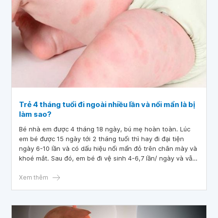
Trẻ 4 tháng tuổi đi ngoài nhiều lần và nổi mẩn là bị
làm sao?
Bé nhà em được 4 tháng 18 ngày, bú mẹ hoàn toàn. Lúc
em bé được 15 ngày tới 2 tháng tuổi thì hay đi đại tiện
ngày 6-10 lần và có dấu hiệu nổi mẩn đỏ trên chân mày và
khoé mắt. Sau đó, em bé đi vệ sinh 4-6,7 lần/ ngày và vẫn
nổi mẩn. Từ lúc sinh đến 4 tháng tuổi em có ăn trứng, thịt
bò và uống sữa similac. Đến 4 tháng em ăn trứng và thấy
Xem thêm
bé nổi mẩn thì em nghi ngờ dị ứng đạm bò trứng. Em
ngưng ăn thức ăn liên quan, chỉ ăn thịt heo, rau, trái cây,
nhưng vẫn bị nổi mẩn khắp mặt, đầu, lưng và bụng, tay. Em
muốn hỏi em đã thay đổi chế độ ăn mà sao em bé vẫn bị.