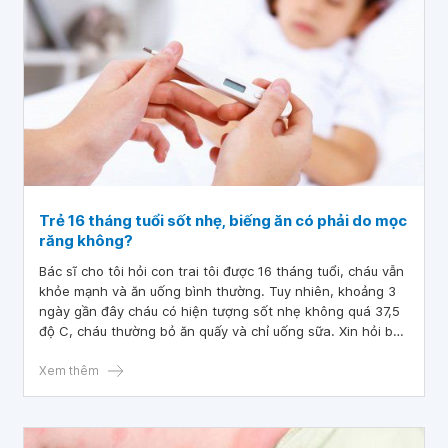
Trẻ 16 tháng tuổi sốt nhẹ, biếng ăn có phải do mọc
răng không?
Bác sĩ cho tôi hỏi con trai tôi được 16 tháng tuổi, cháu vẫn
khỏe mạnh và ăn uống bình thường. Tuy nhiên, khoảng 3
ngày gần đây cháu có hiện tượng sốt nhẹ không quá 37,5
độ C, cháu thường bỏ ăn quấy và chỉ uống sữa. Xin hỏi bác
sĩ trẻ 16 tháng tuổi sốt nhẹ, biếng ăn có phải do mọc răng
không? Cháu đã mọc 4 răng trên và 4 răng dưới.
Xem thêm