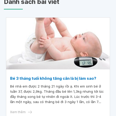
Danh sách bài viết
Bé 3 tháng tuổi không tăng cân là bị làm sao?
Bé nhà em được 2 tháng 21 ngày rồi ạ. Khi em sinh bé ở
tuần 37, được 2,9kg. Tháng đầu bé lên 1,3kg nhưng tới lúc
đầy tháng xong bé tự nhiên đi ngoài ít. Lúc trước thì 3-4
lần một ngày, sau có tháng bé đi 3 ngày 1 lần, có lần 7
ngày nhưng tháng đó bé vẫn tăng 1,4kg . Em muốn hỏi bác
sĩ bé 3 tháng tuổi không tăng cân là bị làm sao? Em cám
Xem thêm