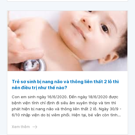
Trẻ sơ sinh bị nang não và thông liên thất 2 lỗ thì
nên điều trị như thế nào?
Con em sinh ngày 16/6/2020. Đến ngày 18/6/2020 được
bệnh viện tỉnh chỉ định đi siêu âm xuyên thóp và tim thì
phát hiện bị nang não và thông liên thất 2 lỗ. Ngày 30/9 -
6/10 nhập viện do bị viêm phổi. Hiện tại, bé vẫn còn tình
trạng khò khè, bú không liên tục và hay đổ mồ hôi đầu,
nhất là khi bú.
Xem thêm