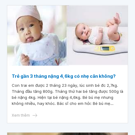
Trẻ gần 3 tháng nặng 4,6kg có nhẹ cân không?
Con trai em được 2 tháng 23 ngày, lúc sinh bé đc 2,7kg.
Tháng đầu tăng 800g. Tháng thứ hai bé tăng được 500g là
bé nặng 4kg. Hiện tại bé nặng 4,6kg. Bé bú mẹ nhưng
không nhiều, hay khóc. Bác sĩ cho em hỏi: Bé bú mẹ
nhưng không nhiều, hay khóc. Bác sĩ cho em hỏi: Trẻ gần
3 tháng nặng 4,6kg có nhẹ cân không? Em cần phải làm gì
Xem thêm
để cải thiện cân nặng cho con. Cảm ơn bác sĩ.