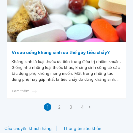
Vì sao uống kháng sinh có thể gây tiêu chảy?
Kháng sinh là loại thuốc ưu tiên trong điều trị nhiễm khuẩn.
Giống như những loại thuốc khác, kháng sinh cũng có các
tác dụng phụ không mong muốn. Một trong những tác
dụng phụ hay gặp nhất là tiêu chảy do dùng kháng sinh,
chiếm tới gần 20% số người đang phải dùng kháng sinh để
điều trị.
Xem thêm
1
2
3
4
Câu chuyện khách hàng
Thông tin sức khỏe