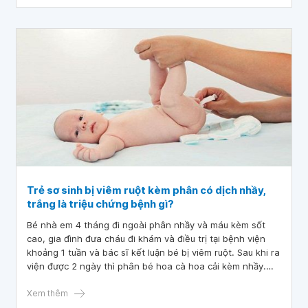
ơn bác sĩ.
Trẻ sơ sinh bị viêm ruột kèm phân có dịch nhầy,
trắng là triệu chứng bệnh gì?
Bé nhà em 4 tháng đi ngoài phân nhầy và máu kèm sốt
cao, gia đình đưa cháu đi khám và điều trị tại bệnh viện
khoảng 1 tuần và bác sĩ kết luận bé bị viêm ruột. Sau khi ra
viện được 2 ngày thì phân bé hoa cà hoa cải kèm nhầy.
Ngày thứ 5 đi nhầy màu trắng. Hiện tại bé bị ho sổ mũi
nữa. Bác sĩ cho em hỏi trẻ sơ sinh bị viêm ruột kèm phân
Xem thêm
có dịch nhầy, trắng là triệu chứng bệnh gì?