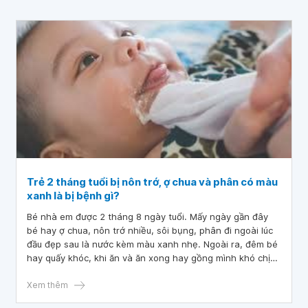
Trẻ 2 tháng tuổi bị nôn trớ, ợ chua và phân có màu
xanh là bị bệnh gì?
Bé nhà em được 2 tháng 8 ngày tuổi. Mấy ngày gần đây
bé hay ợ chua, nôn trớ nhiều, sôi bụng, phân đi ngoài lúc
đầu đẹp sau là nước kèm màu xanh nhẹ. Ngoài ra, đêm bé
hay quấy khóc, khi ăn và ăn xong hay gồng mình khó chịu,
thỉnh thoảng khò khè và ho (ngày 1 đến 2 lần ). Vì trời lạnh
nên em không cho bé đi khám. Bác sĩ cho em hỏi trẻ 2
Xem thêm
tháng tuổi bị nôn trớ, ợ chua và phân có màu xanh là bị