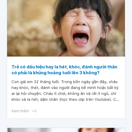
Trẻ có dấu hiệu hay la hét, khóc, đánh người thân
có phải là khủng hoảng tuổi lên 3 không?
Con gái em 32 tháng tuổi. Trong bốn ngày gần đây, cháu
hay khóc, thét, đánh vào người đang bế mình hoặc bất kỳ
ai lại hỏi chuyện. Cháu ít chơi, không ăn và rất ít ngủ, chỉ
khóc và la hét, dậm chân (học theo clip trên Youtube). Chỉ
cần không ưng ý là cháu thét, gào và hành động rất hung
dữ, như thành 1 người khác. Bác sĩ cho em hỏi, trẻ có dấu
Xem thêm
hiệu hay la hét, khóc, đánh người thân có phải là khủng
hoảng tuổi lên 3 không?