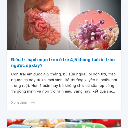
Xin hỏi bác sĩ trẻ 4 tháng tuổi đi ngoài nhiều lần và nổi
mẩn là bị làm sao?
Điều trị hạch mạc treo ở trẻ 4,5 tháng tuổi bị trào
ngược dạ dày?
Con trai em được 4,5 tháng, bú sữa ngoài, bị nôn trớ, trào
ngược dạ dày từ khi mới sinh. Bé thường xuyên bị nhiều hơi
trong ruột. Hơn 1 tuần nay bé không chịu bú sữa, ép uống
thì gồng mình và nôn trớ ra nhiều. Sáng nay, kết quả siêu
âm bé có vài hạch trong hố chậu có kích thước d'max
9*5mm và trong ruột nhiều hơi. Bác sĩ kết luận hạch như
Xem thêm
vậy là bình thường. Xin bác sĩ tư vấn điều trị hạch mạc treo
ở trẻ 4,5 tháng tuổi bị trào ngược dạ dày