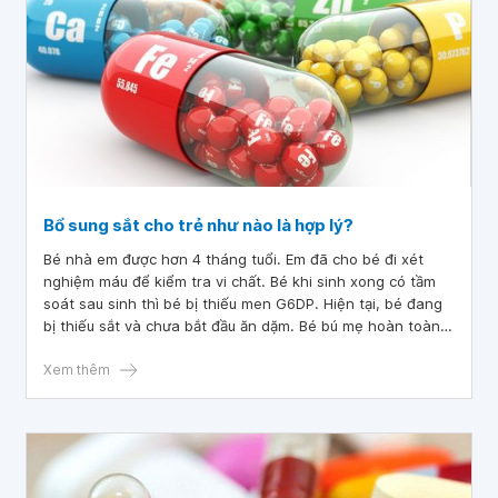
Bổ sung sắt cho trẻ như nào là hợp lý?
Bé nhà em được hơn 4 tháng tuổi. Em đã cho bé đi xét
nghiệm máu để kiểm tra vi chất. Bé khi sinh xong có tầm
soát sau sinh thì bé bị thiếu men G6DP. Hiện tại, bé đang
bị thiếu sắt và chưa bắt đầu ăn dặm. Bé bú mẹ hoàn toàn
và cân nặng hiện tại là 8,9kg, chiều dài 69cm. Xin bác sĩ tư
vấn giúp em, nên dùng loại sắt nào và bổ sung sắt cho trẻ
Xem thêm
như nào là hợp lý ạ?