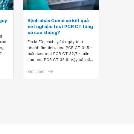
guy
Bệnh nhân Covid có kết quả
xét nghiệm test PCR CT tăng
có sao không?
ng
 xúc
Em là F0 ,cách ly 14 ngày test
hụ
nhanh âm tính, test PCR CT 31,5 -
ĩ
tuần sau test PCR CT 32,7 - tuần
id có
sau test PCR CT 33,6. Vậy bác sĩ
bác
cho em hỏi bệnh nhân Covid có
kết quả xét nghiệm test PCR CT
Xem thêm
tăng có sao không? Em có cần
uống thuốc gì không? Em cảm ơn
bác sĩ.