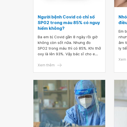
Người bệnh Covid có chỉ số
Nhó
SP02 trong máu 85% có nguy
điều
hiểm không?
Em b
Ba em bị Covid gần 8 ngày rồi giờ
nhưn
không còn sốt nữa. Nhưng đo
âm t
SPO2 trong máu thì có 85%. Khi thở
ly t
oxy là lên 93%. Vậy bác sĩ cho em
giác
hỏi người bệnh Covid có chỉ số
tiêu
Xem 
SP02 trong máu 85 % có nguy hiểm
Xem thêm
nhói
không
trị k