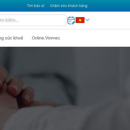
Tìm bác sĩ
Chăm sóc khách hàng
ng sức khoẻ
Online.Vinmec