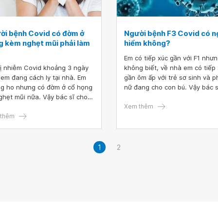
ời bệnh Covid có đờm ở
Người bệnh F3 Covid có n
g kèm nghẹt mũi phải làm
hiểm không?
Em có tiếp xúc gần với F1 như
ị nhiễm Covid khoảng 3 ngày
không biết, về nhà em có tiếp
 em đang cách ly tại nhà. Em
gần ôm ấp với trẻ sơ sinh và p
g ho nhưng có đờm ở cổ họng
nữ đang cho con bú. Vậy bác s
ghẹt mũi nữa. Vậy bác sĩ cho
cho em hỏi người bệnh F3 Cov
ỏi người bệnh Covid có đờm ở
nguy hiểm không? Em cảm ơn 
Xem thêm
 kèm nghẹt mũi phải làm gì?
thêm
sĩ.
ảm ơn bác sĩ.
1
2