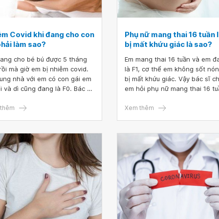
ễm Covid khi đang cho con
Phụ nữ mang thai 16 tuần l
phải làm sao?
bị mất khứu giác là sao?
ang cho bé bú được 5 tháng
Em mang thai 16 tuần và em đ
 rồi mà giờ em bị nhiễm covid.
là F1, cơ thể em không sốt nón
ung nhà với em có con gái em
bị mất khứu giác. Vậy bác sĩ c
ổi và dì cũng đang là F0. Bác sĩ
em hỏi phụ nữ mang thai 16 tu
em hỏi, nhiễm Covid khi đang
F1 bị mất khứu giác là sao? Là
con bú phải làm sao?
thêm
cách nào để em lấy lại được mù
Xem thêm