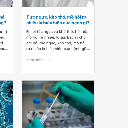
khả
Tức ngực, khó thở, mồ hôi ra
ng?
nhiều là biểu hiện của bệnh gì?
 trị
Em bị tức ngực và khó thở, hồi hộp,
vid
mồ hôi ra nhiều, lo âu. Bác sĩ cho
rị
em hỏi tức ngực, khó thở, mồ hôi
em.
ra nhiều là biểu hiện của bệnh gì?
Em bị Covid-19 đã khỏi 2 tháng rồi
ạ. Mong bác sĩ tư vấn giúp. Em xin
Xem thêm
cảm ơn.