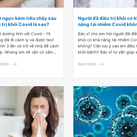
i ngực kèm tiêu chảy sau
Người đã điều trị khỏi có 
 trị khỏi Covid là sao?
năng tái nhiễm Covid khô
ị dương tính với Covid - 19
Bác sĩ cho em hỏi người đã điều
g đã đi cách ly và được test
khỏi có khả năng tái nhiễm Co
ính 3 lần và trở về nhà để cách
không? Cần lưu ý sau khi điều t
iếp. Nhưng em về vẫn có cảm
khỏi bệnh? Bác sĩ tư vấn giúp 
 lâu lâu bị nhói ngực kèm theo
Cảm ơn bác sĩ.
 chảy. Vậy bác sĩ cho em hỏi
thêm
Xem thêm
 ngực kèm tiêu chảy sau điều
hỏi Covid là sao?