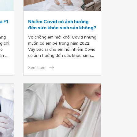
à F1
Nhiễm Covid có ảnh hưởng
đến sức khỏe sinh sản không?
ang
Vợ chồng em mới khỏi Covid nhưng
g chỉ
muốn có em bé trong năm 2022.
ho
Vậy bác sĩ cho em hỏi nhiễm Covid
ần là
có ảnh hưởng đến sức khỏe sinh
m
sản không? Em cảm ơn bác sĩ.
i
Xem thêm