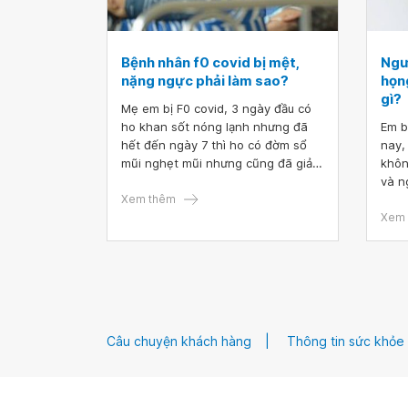
Bệnh nhân f0 covid bị mệt,
Ngư
nặng ngực phải làm sao?
họn
gì?
Mẹ em bị F0 covid, 3 ngày đầu có
ho khan sốt nóng lạnh nhưng đã
Em b
hết đến ngày 7 thì ho có đờm sổ
nay,
mũi nghẹt mũi nhưng cũng đã giảm
khôn
nhưng khi ăn no hoặc không quá
và n
no thì bị mệt nặng ngực khi nằm.
Xem thêm
em h
Mẹ có bệnh bướu cổ và gan nhiễm
họng
Xem 
mỡ. Mong bác sĩ tư vấn giúp bệnh
Em c
nhân f0 covid bị mệt, nặng ngực
phải làm sao? Em cảm ơn bác sĩ.
Câu chuyện khách hàng
Thông tin sức khỏe