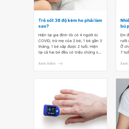
Trẻ sốt 38 độ kèm ho phải làm
Nhi
sao?
bú 
Hiện tại gia đình tôi có 4 người bị
Em đ
COVID, trừ mẹ của 2 bé, 1 bé gần 3
rưỡi
tháng, 1 bé sắp được 2 tuổi. Hiện
Ở ch
tại cả hai bé đều có triệu chứng sốt
7 tu
ở 38°C, bé gần 2 tuổi còn kèm triệu
cho 
chứng ho. Bác sĩ cho tôi hỏi trẻ sốt
Xem thêm
cho 
Xem 
38 độ kèm ho phải làm sao