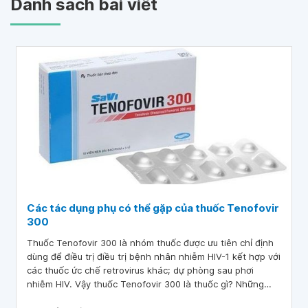
Danh sách bài viết
Các tác dụng phụ có thể gặp của thuốc Tenofovir
300
Thuốc Tenofovir 300 là nhóm thuốc được ưu tiên chỉ định
dùng để điều trị điều trị bệnh nhân nhiễm HIV-1 kết hợp với
các thuốc ức chế retrovirus khác; dự phòng sau phơi
nhiễm HIV. Vậy thuốc Tenofovir 300 là thuốc gì? Những
điểm gì cần quan tâm, và lưu ý đến khi dùng? Bài viết dưới