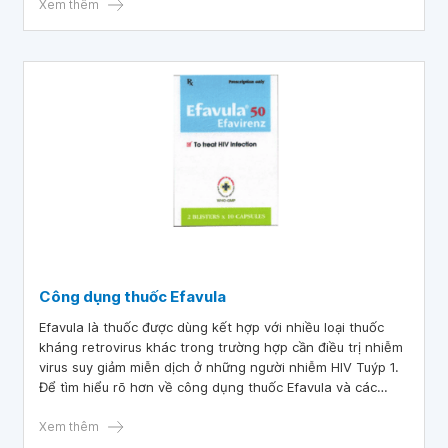
đây sẽ giúp bạn hiểu rõ hơn về những công dụng và tác
Xem thêm
dụng phụ có thể gặp của thuốc Tenofovir 300.
Công dụng thuốc Efavula
Efavula là thuốc được dùng kết hợp với nhiều loại thuốc
kháng retrovirus khác trong trường hợp cần điều trị nhiễm
virus suy giảm miễn dịch ở những người nhiễm HIV Tuýp 1.
Để tìm hiểu rõ hơn về công dụng thuốc Efavula và các
thông tin quan trọng khác, mời bạn cùng tham khảo bài
viết sau.
Xem thêm