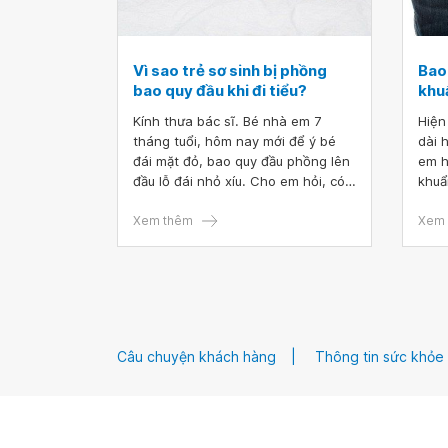
Vì sao trẻ sơ sinh bị phồng
Bao
bao quy đầu khi đi tiểu?
khu
Kính thưa bác sĩ. Bé nhà em 7
Hiện
tháng tuổi, hôm nay mới để ý bé
dài 
đái mặt đỏ, bao quy đầu phồng lên
em h
đầu lỗ đái nhỏ xíu. Cho em hỏi, có
khuẩ
phải bé bị hẹp bao quy đầu không
ơn b
ạ? Và cần cho bé đi tiểu phẫu ngay
Xem thêm
Xem 
không ạ? Trân trọng cảm ơn!
Câu chuyện khách hàng
Thông tin sức khỏe