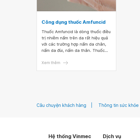
Công dụng thuốc Amfuncid
Thuốc Amfuncid là dòng thuốc điều
trị nhiễm nấm trên da rất hiệu quả
với các trường hợp nấm da chân,
nấm da đùi, nấm da thân. Thuốc
Amfuncid có thành phần chính là
Clotrimazole hàm lượng 10g dưới
Xem thêm
dạng tuýp bôi da. Cùng tìm hiểu chi
tiết hơn về cách dùng thuốc
Amfuncid hiệu quả qua bài viết sau.
Câu chuyện khách hàng
Thông tin sức khỏe
Hệ thống Vinmec
Dịch vụ