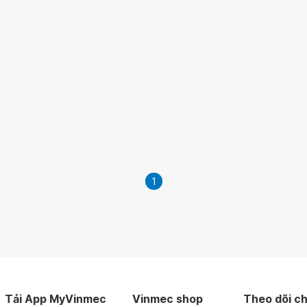
1
Tải App MyVinmec
Vinmec shop
Theo dõi ch