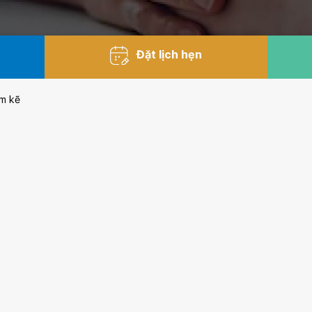
Đặt lịch hẹn
m kẽ