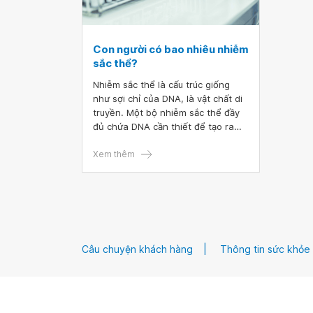
Con người có bao nhiêu nhiễm
sắc thể?
Nhiễm sắc thể là cấu trúc giống
như sợi chỉ của DNA, là vật chất di
truyền. Một bộ nhiễm sắc thể đầy
đủ chứa DNA cần thiết để tạo ra
toàn bộ động vật hoặc thực vật.
Tuy nhiên mỗi loài sẽ có số lượng
Xem thêm
nhiễm sắc thể khác nhau, vậy con
người chúng ta có bao nhiêu nhiễm
sắc thể?
Câu chuyện khách hàng
Thông tin sức khỏe