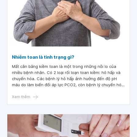
Nhiễm toan là tình trạng gì?
Mất cân bằng kiềm toan là một trong những nỗi lo của
nhiều bệnh nhân. Có 2 loại rối loạn toan kiềm: hô hấp và
chuyển hóa. Các bệnh lý hô hấp ảnh hưởng đến độ pH
máu do làm biến đổi áp lực PCO2, còn bệnh lý chuyển hóa
làm thay đổi pH máu do làm biến loạn nồng độ HCO3-.
Việc nắm rõ về nguyên nhân, triệu chứng nhiễm toan sẽ
Xem thêm
giúp bệnh nhân theo dõi tình trạng bệnh tốt hơn.