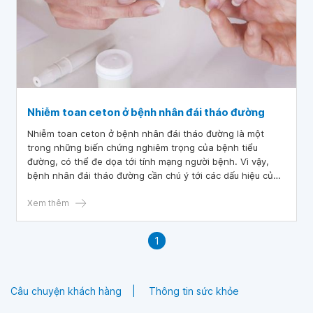
Nhiễm toan ceton ở bệnh nhân đái tháo đường
Nhiễm toan ceton ở bệnh nhân đái tháo đường là một
trong những biến chứng nghiêm trọng của bệnh tiểu
đường, có thể đe dọa tới tính mạng người bệnh. Vì vậy,
bệnh nhân đái tháo đường cần chú ý tới các dấu hiệu của
nhiễm toan ceton để kịp thời phát hiện và xử lý, tránh
nguy cơ gặp phải những biến chứng nguy hiểm.
Xem thêm
1
Câu chuyện khách hàng
Thông tin sức khỏe