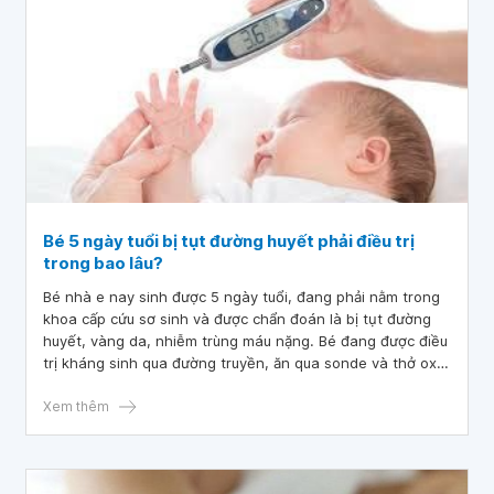
Bé 5 ngày tuổi bị tụt đường huyết phải điều trị
trong bao lâu?
Bé nhà e nay sinh được 5 ngày tuổi, đang phải nằm trong
khoa cấp cứu sơ sinh và được chẩn đoán là bị tụt đường
huyết, vàng da, nhiễm trùng máu nặng. Bé đang được điều
trị kháng sinh qua đường truyền, ăn qua sonde và thở oxy.
Bác sĩ cho e hỏi bé 5 ngày tuổi bị tụt đường huyết phải
điều trị trong bao lâu? Em cám ơn bác sĩ.
Xem thêm