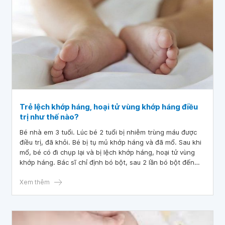
Trẻ lệch khớp háng, hoại tử vùng khớp háng điều
trị như thế nào?
Bé nhà em 3 tuổi. Lúc bé 2 tuổi bị nhiễm trùng máu được
điều trị, đã khỏi. Bé bị tụ mủ khớp háng và đã mổ. Sau khi
mổ, bé có đi chụp lại và bị lệch khớp háng, hoại tử vùng
khớp háng. Bác sĩ chỉ định bó bột, sau 2 lần bó bột đến
nay do dịch bệnh không đi khám được. Vậy bác sĩ cho em
hỏi trẻ lệch khớp háng, hoại tử vùng khớp háng điều trị
Xem thêm
như thế nào