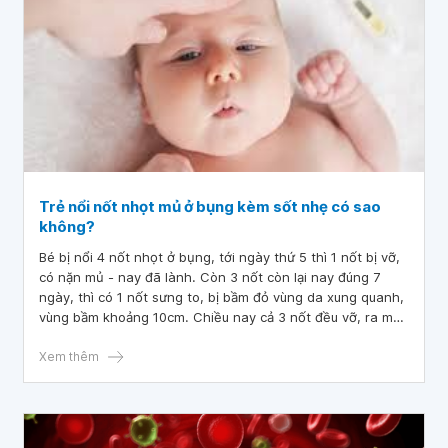
Trẻ nổi nốt nhọt mủ ở bụng kèm sốt nhẹ có sao
không?
Bé bị nổi 4 nốt nhọt ở bụng, tới ngày thứ 5 thì 1 nốt bị vỡ,
có nặn mủ - nay đã lành. Còn 3 nốt còn lại nay đúng 7
ngày, thì có 1 nốt sưng to, bị bầm đỏ vùng da xung quanh,
vùng bầm khoảng 10cm. Chiều nay cả 3 nốt đều vỡ, ra mủ
và máu bầm rất nhiều. Bé sốt nhẹ. Vậy bác sĩ cho em hỏi
trẻ nổi nốt nhọt mủ ở bụng kèm sốt nhẹ có sao không?
Xem thêm