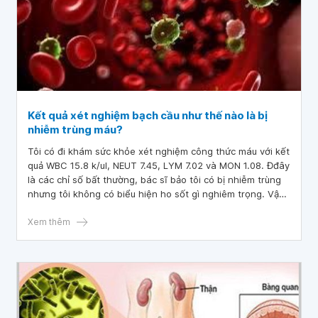
Kết quả xét nghiệm bạch cầu như thế nào là bị
nhiễm trùng máu?
Tôi có đi khám sức khỏe xét nghiệm công thức máu với kết
quả WBC 15.8 k/ul, NEUT 7.45, LYM 7.02 và MON 1.08. Đđây
là các chỉ số bất thường, bác sĩ bảo tôi có bị nhiễm trùng
nhưng tôi không có biểu hiện ho sốt gì nghiêm trọng. Vậy
xin hỏi với kết quả xét nghiệm bạch cầu như thế nào là bị
nhiễm trùng máu?
Xem thêm