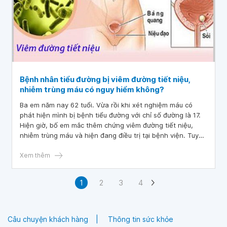
Bệnh nhân tiểu đường bị viêm đường tiết niệu,
nhiễm trùng máu có nguy hiểm không?
Ba em năm nay 62 tuổi. Vừa rồi khi xét nghiệm máu có
phát hiện mình bị bệnh tiểu đường với chỉ số đường là 17.
Hiện giờ, bố em mắc thêm chứng viêm đường tiết niệu,
nhiễm trùng máu và hiện đang điều trị tại bệnh viện. Tuy
nhiên, đã gần 1 tuần mà ba em vẫn sốt, nhức mỏi toàn
thân, không di chuyển được, trạng thái tinh thần không
Xem thêm
tỉnh táo. Bác sĩ cho em hỏi: bệnh nhân tiểu đường bị viêm
đường tiết niệu, nhiễm trùng máu có nguy hiểm không?
1
2
3
4
Câu chuyện khách hàng
Thông tin sức khỏe