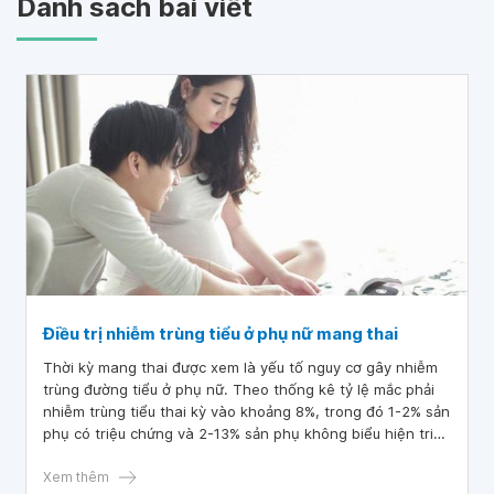
Danh sách bài viết
Điều trị nhiễm trùng tiểu ở phụ nữ mang thai
Thời kỳ mang thai được xem là yếu tố nguy cơ gây nhiễm
trùng đường tiểu ở phụ nữ. Theo thống kê tỷ lệ mắc phải
nhiễm trùng tiểu thai kỳ vào khoảng 8%, trong đó 1-2% sản
phụ có triệu chứng và 2-13% sản phụ không biểu hiện triệu
chứng gì, gây khó khăn khi phát hiện bệnh. Vậy nhiễm
trùng tiểu khi mang thai có nguy hiểm không? Điều trị
Xem thêm