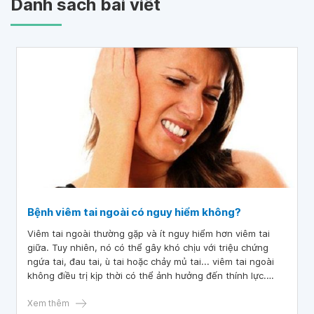
Danh sách bài viết
Bệnh viêm tai ngoài có nguy hiểm không?
Viêm tai ngoài thường gặp và ít nguy hiểm hơn viêm tai
giữa. Tuy nhiên, nó có thể gây khó chịu với triệu chứng
ngứa tai, đau tai, ù tai hoặc chảy mủ tai... viêm tai ngoài
không điều trị kịp thời có thể ảnh hưởng đến thính lực.
Nguyên nhân chủ yếu của viêm tai ngoài là do tai tiếp xúc
với nguồn nước bẩn trong hồ bơi hoặc ao hồ và một số
Xem thêm