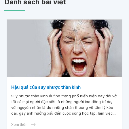
Danh sách bài viết
Hậu quả của suy nhược thần kinh
Suy nhược thần kinh là tình trạng phổ biến hiện nay đối với
tất cả mọi người đặc biệt là những người lao động trí óc,
với nguyên nhân là do những chấn thương về tâm lý kéo
dài, gây ảnh hưởng xấu đến cuộc sống học tập, làm việc
và những sinh hoạt hằng ngày của chúng ta. Hơn nữa, hậu
quả của suy nhược thần kinh để lại cũng rất phức tạp
Xem thêm