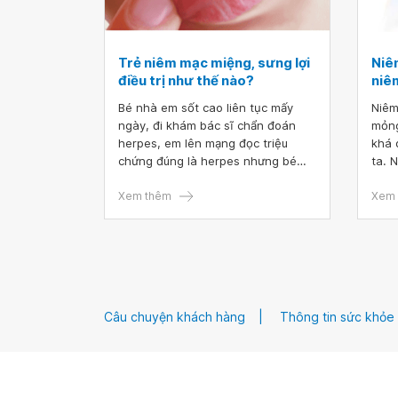
Trẻ niêm mạc miệng, sưng lợi
Niêm
điều trị như thế nào?
niê
Bé nhà em sốt cao liên tục mấy
Niêm
ngày, đi khám bác sĩ chẩn đoán
mỏng
herpes, em lên mạng đọc triệu
khá 
chứng đúng là herpes nhưng bé
ta. 
uống thuốc 1 ngày rồi không đỡ,
quan
trong miệng xuất hiện nhiều nốt lở
Xem thêm
mỗi 
Xem 
đau nhức, niêm mạc miệng và lợi
nhữn
sưng đỏ không ăn uống được, quấy
vậy 
khóc kêu đau liên tục. Vậy bác sĩ
chun
cho em hỏi trẻ niêm mạc miệng,
sưng lợi điều trị như thế nào? Em
cảm ơn bác sĩ.
Câu chuyện khách hàng
Thông tin sức khỏe