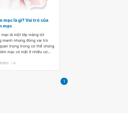
 mạc là gì? Vai trò của
m mạc
 mạc là một lớp màng lót
 manh nhưng đóng vai trò
quan trọng trong cơ thể chúng
Niêm mạc có mặt ở nhiều cơ
, bộ phận trong cơ thể. Tại
cơ quan, niêm mạc sẽ có
thêm
g vai trò riêng biệt, mặc dù
chúng vẫn có những điểm
g nhất định.
1