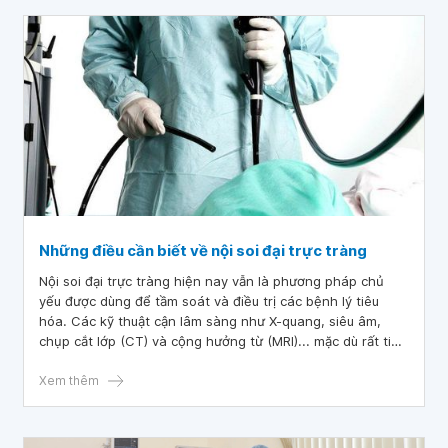
Những điều cần biết về nội soi đại trực tràng
Nội soi đại trực tràng hiện nay vẫn là phương pháp chủ
yếu được dùng để tầm soát và điều trị các bệnh lý tiêu
hóa. Các kỹ thuật cận lâm sàng như X-quang, siêu âm,
chụp cắt lớp (CT) và cộng hưởng từ (MRI)... mặc dù rất tiên
tiến nhưng thường không được sử dụng nhiều như nội soi
đại tràng, bởi không đạt được độ chính xác cao.
Xem thêm