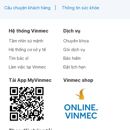
Câu chuyện khách hàng
Thông tin sức khỏe
Hệ thống Vinmec
Dịch vụ
Tầm nhìn sứ mệnh
Chuyên khoa
Hệ thống cơ sở y tế
Gói dịch vụ
Tìm bác sĩ
Bảo hiểm
Làm việc tại Vinmec
Đặt lịch hẹn
Tải App MyVinmec
Vinmec shop