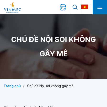
CHỦ ĐỀ NỘI SOI KHÔNG
GÂY MÊ
Trang chủ
Chủ đề Nội soi không gây mê