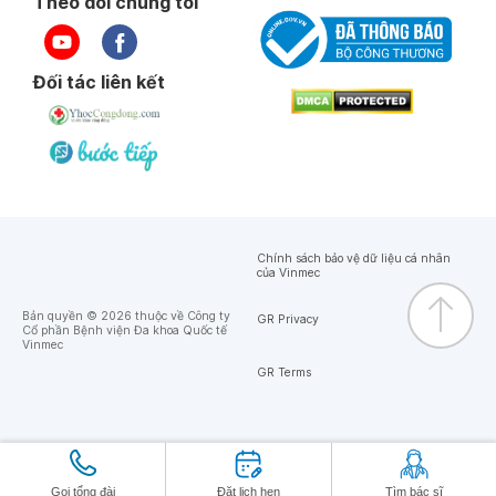
Theo dõi chúng tôi
Đối tác liên kết
Chính sách bảo vệ dữ liệu cá nhân
của Vinmec
Bản quyền © 2026 thuộc về Công ty
GR Privacy
Cổ phần Bệnh viện Đa khoa Quốc tế
Vinmec
GR Terms
Gọi tổng đài
Đặt lịch hẹn
Tìm bác sĩ