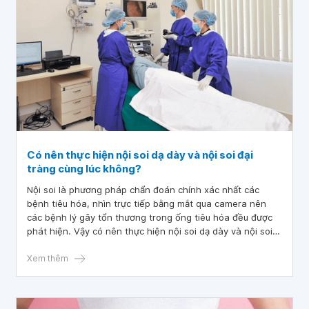
Có nên thực hiện nội soi dạ dày và nội soi đại
tràng cùng lúc không?
Nội soi là phương pháp chẩn đoán chính xác nhất các
bệnh tiêu hóa, nhìn trực tiếp bằng mắt qua camera nên
các bệnh lý gây tổn thương trong ống tiêu hóa đều được
phát hiện. Vậy có nên thực hiện nội soi dạ dày và nội soi
đại tràng cùng lúc?
Xem thêm