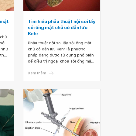
 mật
Tìm hiểu phẫu thuật nội soi lấy
sỏi ống mật chủ có dẫn lưu
Kehr
 chủ
sỏi
Phẫu thuật nội soi lấy sỏi ống mật
 như
chủ có dẫn lưu Kehr là phương
 thể
pháp đang được sử dụng phổ biến
iến
để điều trị ngoại khoa sỏi ống mật
chủ. Bên cạnh đó, dẫn lưu Kehr sau
mổ lấy sỏi đường mật cũng mang
Xem thêm
lại nhiều tác dụng hữu ích.