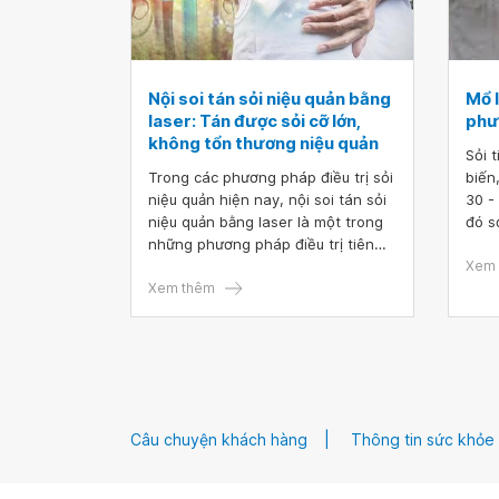
Nội soi tán sỏi niệu quản bằng
Mổ 
laser: Tán được sỏi cỡ lớn,
phư
không tổn thương niệu quản
Sỏi 
Trong các phương pháp điều trị sỏi
biến
niệu quản hiện nay, nội soi tán sỏi
30 -
niệu quản bằng laser là một trong
đó s
những phương pháp điều trị tiên
gặp 
tiến nhất. Phương pháp này đem lại
thế 
Xem 
hy vọng điều trị triệt để sỏi niệu
Xem thêm
phươ
quản, không xâm lấn, tán được sỏi
quản
cỡ lớn, không gây tổn thương niệu
sỏi 
quản.
càng
nhiề
kết 
năm 
Câu chuyện khách hàng
Thông tin sức khỏe