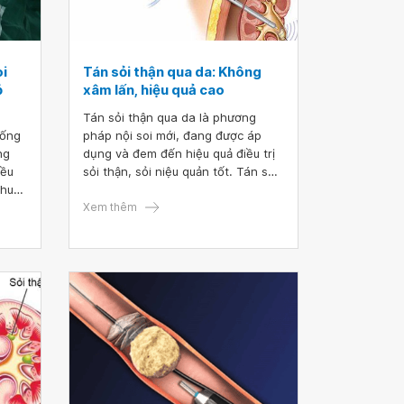
oi
Tán sỏi thận qua da: Không
ỏ
xâm lấn, hiệu quả cao
Tán sỏi thận qua da là phương
 ống
pháp nội soi mới, đang được áp
ng
dụng và đem đến hiệu quả điều trị
iều
sỏi thận, sỏi niệu quản tốt. Tán sỏi
thuật
thận qua da không mổ, không xâm
iện
lấn, sỏi sẽ tự vụn và được hút ra
Xem thêm
uản
ngoài.
ser