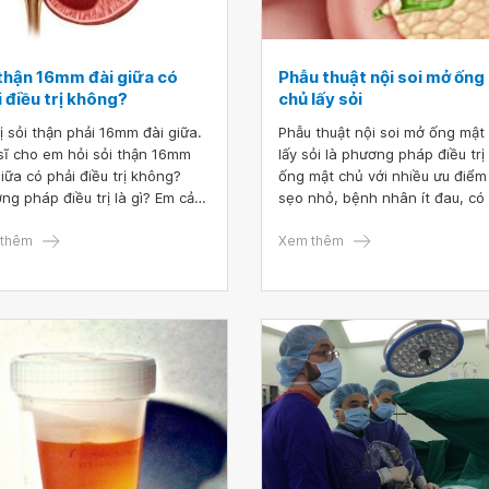
 thận 16mm đài giữa có
Phẫu thuật nội soi mở ống
 điều trị không?
chủ lấy sỏi
ị sỏi thận phải 16mm đài giữa.
Phẫu thuật nội soi mở ống mật
sĩ cho em hỏi sỏi thận 16mm
lấy sỏi là phương pháp điều trị 
giữa có phải điều trị không?
ống mật chủ với nhiều ưu điểm
ng pháp điều trị là gì? Em cảm
sẹo nhỏ, bệnh nhân ít đau, có
ác sĩ.
vận động sớm, giảm tỷ lệ tai b
thêm
sau mổ,...
Xem thêm