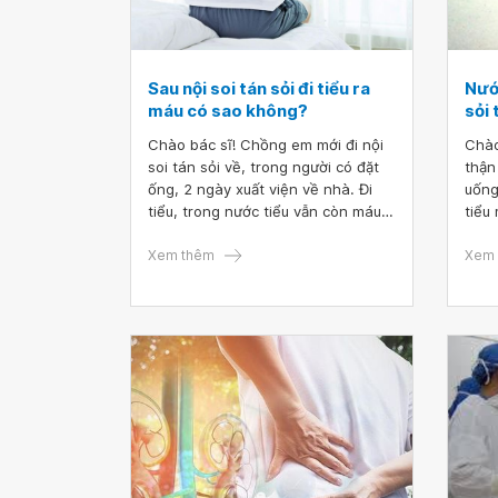
Sau nội soi tán sỏi đi tiểu ra
Nước
máu có sao không?
sỏi
Chào bác sĩ! Chồng em mới đi nội
Chào
soi tán sỏi về, trong người có đặt
thận
ống, 2 ngày xuất viện về nhà. Đi
uống
tiểu, trong nước tiểu vẫn còn máu.
tiểu
Lâu lâu bị són ra máu. Em muốn hỏi
là sau nội soi tán sỏi đi tiểu ra máu
Xem thêm
Xem 
có sao không ạ?