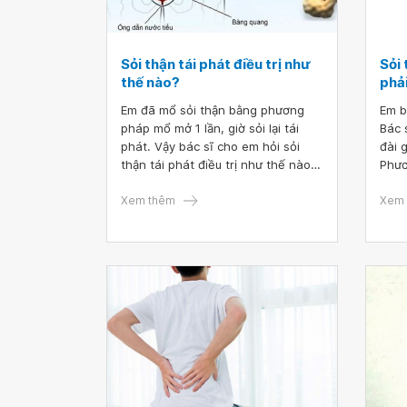
Sỏi thận tái phát điều trị như
Sỏi
thế nào?
phải
Em đã mổ sỏi thận bằng phương
Em b
pháp mổ mở 1 lần, giờ sỏi lại tái
Bác 
phát. Vậy bác sĩ cho em hỏi sỏi
đài 
thận tái phát điều trị như thế nào?
Phươ
Em cảm ơn bác sĩ.
ơn b
Xem thêm
Xem 