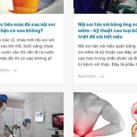
 tiểu màu đỏ sau nội soi
Nội soi tán sỏi bằng ống s
 thận có sao không?
mềm – kỹ thuật cao loại b
triệt để sỏi tiết niệu
 bác sĩ, cháu mới nội soi sỏi
 sau khi mổ, buổi sáng chưa
Nội soi tán sỏi niệu quản bằng
 nước vào thì vẫn đi ra nước
soi mềm là kỹ thuật cao đáp ứ
 màu đỏ thì có sao không ạ?
cao hơn trong chẩn đoán và đ
trị bệnh sỏi thận. Đây là phẫu 
thêm
chỉ thực hiện ở một số bệnh v
lớn có trang bị máy soi niệu q
Xem thêm
và máy laser công suất lớn (La
Holmium YAG).