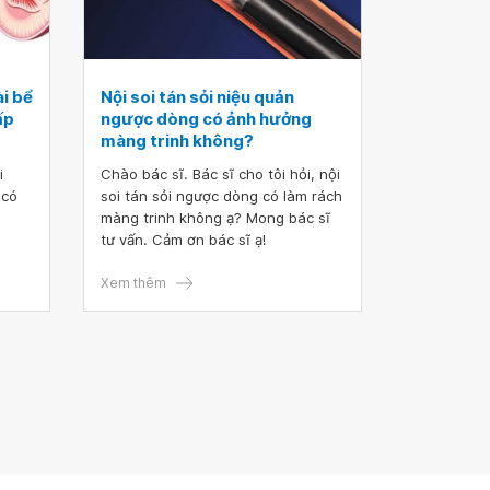
ài bể
Nội soi tán sỏi niệu quản
ấp
ngược dòng có ảnh hưởng
màng trinh không?
i
Chào bác sĩ. Bác sĩ cho tôi hỏi, nội
 có
soi tán sỏi ngược dòng có làm rách
màng trinh không ạ? Mong bác sĩ
tư vấn. Cảm ơn bác sĩ ạ!
Xem thêm