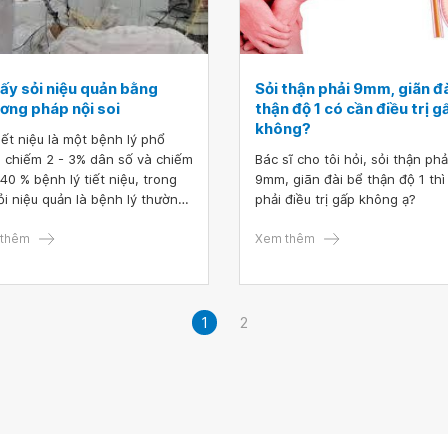
lấy sỏi niệu quản bằng
Sỏi thận phải 9mm, giãn đ
ơng pháp nội soi
thận độ 1 có cần điều trị g
không?
tiết niệu là một bệnh lý phổ
, chiếm 2 - 3% dân số và chiếm
Bác sĩ cho tôi hỏi, sỏi thận phả
 40 % bệnh lý tiết niệu, trong
9mm, giãn đài bể thận độ 1 thì
ỏi niệu quản là bệnh lý thường
phải điều trị gấp không ạ?
đứng thứ 2 sau sỏi thận. Trên
giới hiện nay có rất nhiều các
thêm
Xem thêm
ng pháp can thiệp sỏi niệu
, trong đó phẫu thuật mổ lấy
niệu quản qua nội soi ngày
 được chỉ định rộng rãi với rất
1
2
u ưu điểm, đã mang lại những
quả rất khả quan trong những
gần đây.