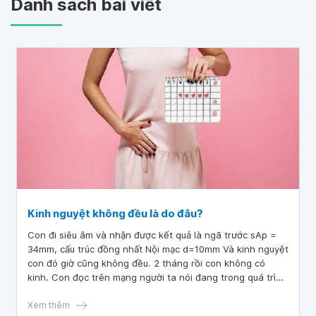
Danh sách bài viết
Kinh nguyệt không đều là do đâu?
Con đi siêu âm và nhận được kết quả là ngã trước sAp =
34mm, cấu trúc đồng nhất Nội mạc d=10mm Và kinh nguyệt
con đó giờ cũng không đều. 2 tháng rồi con không có
kinh. Con đọc trên mạng người ta nói đang trong quá trình
thụ thai. Mong bác sĩ trả lời cho con kinh nguyệt không
đều là do đâu ạ?
Xem thêm