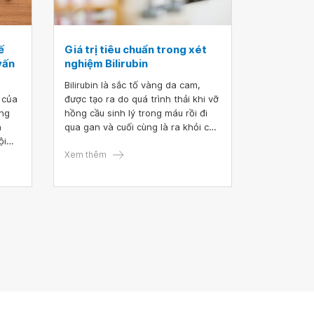
ế
Giá trị tiêu chuẩn trong xét
vấn
nghiệm Bilirubin
Bilirubin là sắc tố vàng da cam,
a của
được tạo ra do quá trình thải khi vỡ
ong
hồng cầu sinh lý trong máu rồi đi
á
qua gan và cuối cùng là ra khỏi cơ
ội
thể. Chính vì vậy, xét nghiệm định
ủy
lượng Bilirubin sẽ giúp hỗ trợ cho
Xem thêm
việc xác định một số bất thường tại
gan- mật và tình trạng tan máu.