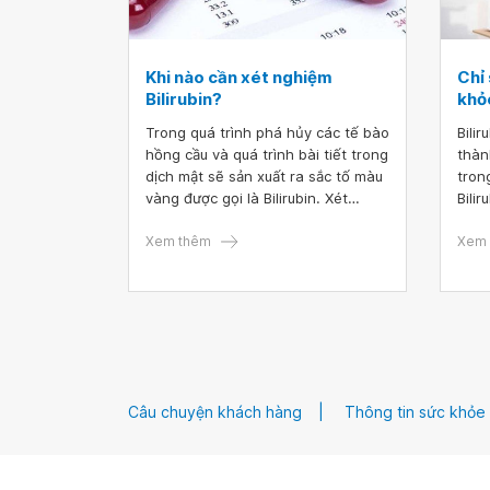
Khi nào cần xét nghiệm
Chỉ 
Bilirubin?
khỏ
Trong quá trình phá hủy các tế bào
Bilir
hồng cầu và quá trình bài tiết trong
thàn
dịch mật sẽ sản xuất ra sắc tố màu
tron
vàng được gọi là Bilirubin. Xét
Bili
nghiệm Bilirubin giúp chẩn đoán cụ
đặc 
thể nguyên nhân dẫn đến vàng da,
Xem thêm
trạn
Xem 
vàng mắt
Câu chuyện khách hàng
Thông tin sức khỏe