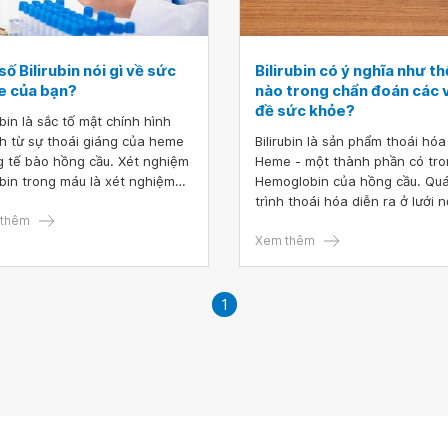
số Bilirubin nói gì về sức
Bilirubin có ý nghĩa như th
e của bạn?
nào trong chẩn đoán các 
đề sức khỏe?
ubin là sắc tố mật chính hình
h từ sự thoái giáng của heme
Bilirubin là sản phẩm thoái hó
g tế bào hồng cầu. Xét nghiệm
Heme - một thành phần có tr
rubin trong máu là xét nghiệm
Hemoglobin của hồng cầu. Qu
biệt cần thiết để đánh giá tình
trình thoái hóa diễn ra ở lưới n
g sức khỏe của con người
thêm
mạc võng mô như: gan, lách, t
xương.
Xem thêm
1