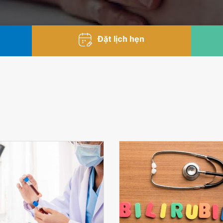
Đặt lịch hẹn
u