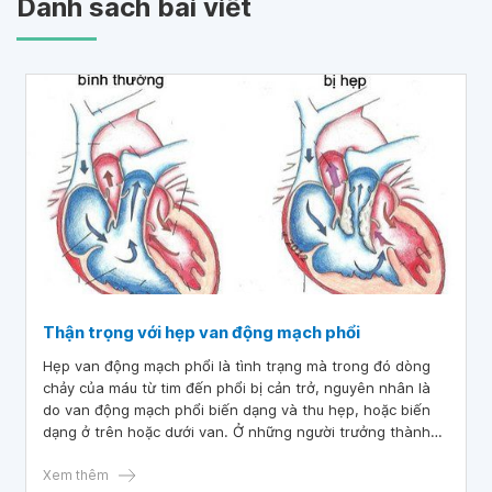
Danh sách bài viết
Thận trọng với hẹp van động mạch phổi
Hẹp van động mạch phổi là tình trạng mà trong đó dòng
chảy của máu từ tim đến phổi bị cản trở, nguyên nhân là
do van động mạch phổi biến dạng và thu hẹp, hoặc biến
dạng ở trên hoặc dưới van. Ở những người trưởng thành
đôi khi có các vấn đề như là một biến chứng của bệnh
khác, nhưng hầu hết hẹp van động mạch phổi phát triển
Xem thêm