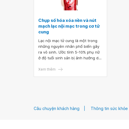
Chụp số hóa xóa nền và nút
mạch lạc nội mạc trong cơ tử
cung
Lạc nội mạc tử cung là một trong
những nguyên nhân phổ biến gây
ra vô sinh. Ước tính 5-10% phụ nữ
ở độ tuổi sinh sản bị ảnh hưởng do
bệnh. Phương pháp nút mạch lạc
nội mạc tử cung hiện đang được sử
Xem thêm
dụng phổ biến do tính xâm lấn tối
thiểu, mang lại sự an toàn và hiệu
quả điều trị cao.
Câu chuyện khách hàng
Thông tin sức khỏe