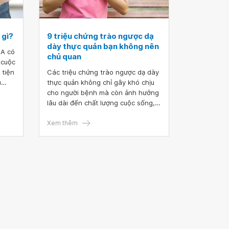
 gì?
9 triệu chứng trào ngược dạ
dày thực quản bạn không nên
 A có
chủ quan
 cuộc
 tiện
Các triệu chứng trào ngược dạ dày
u
thực quản không chỉ gây khó chịu
à
cho người bệnh mà còn ảnh hưởng
n thủ
lâu dài đến chất lượng cuộc sống,
 là
thậm chí có nguy cơ tổn thương
thực quản. Nhận biết sớm những
Xem thêm
dấu hiệu của bệnh là điều quan
trọng giúp người bệnh ngăn ngừa
các biến chứng và tìm hướng điều
trị hiệu quả.