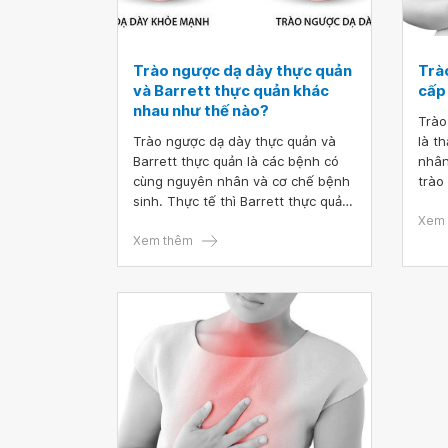
Trào ngược dạ dày thực quản
Trà
và Barrett thực quản khác
cấp
nhau như thế nào?
Trào
Trào ngược dạ dày thực quản và
là t
Barrett thực quản là các bệnh có
nhân
cùng nguyên nhân và cơ chế bệnh
trào
sinh. Thực tế thì Barrett thực quản
một 
là một biến chứng của trào ngược
phát
Xem 
dạ dày thực quản do không được
Xem thêm
các 
phát hiện, điều trị kịp thời.
khôn
Để c
quả 
bệnh
nhau