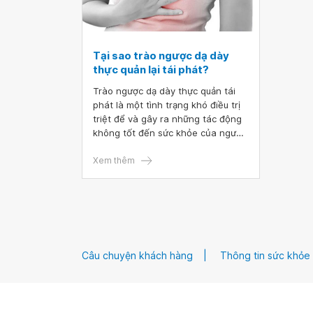
Tại sao trào ngược dạ dày
thực quản lại tái phát?
Trào ngược dạ dày thực quản tái
phát là một tình trạng khó điều trị
triệt để và gây ra những tác động
không tốt đến sức khỏe của người
bệnh. Bệnh có thể dễ dàng tái
phát cho nhiều nguyên nhân như
Xem thêm
chủ quan khi mắc bệnh ở giai đoạn
đầu, nhầm lẫn với các bệnh khác,...
Để ngăn chặn triệt để, người bệnh
cần hiểu rõ nguyên nhân gây bệnh
để có biện pháp phòng ngừa bệnh
đúng.
Câu chuyện khách hàng
Thông tin sức khỏe