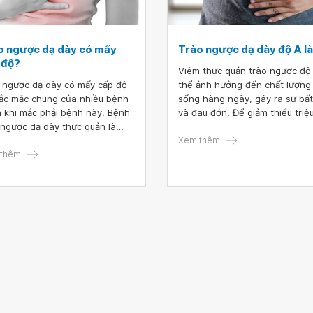
o ngược dạ dày có mấy
Trào ngược dạ dày độ A là
 độ?
Viêm thực quản trào ngược độ
 ngược dạ dày có mấy cấp độ
thể ảnh hưởng đến chất lượng
hắc mắc chung của nhiều bệnh
sống hàng ngày, gây ra sự bất
 khi mắc phải bệnh này. Bệnh
và đau đớn. Để giảm thiểu triệ
 ngược dạ dày thực quản là
chứng, việc thay đổi lối sống v
bệnh phổ biến và có thể tái
chế độ ăn uống, cũng như tuâ
Xem thêm
 nhiều lần, có nguy cơ gây ra
thêm
chỉ định từ bác sĩ chuyên khoa
biến chứng nghiêm trọng nếu
điều rất cần thiết.
g phát hiện và điều trị kịp thời.
hẩn đoán và điều trị bệnh hiệu
hơn, các bác sĩ đã phân loại
 này thành nhiều cấp độ khác
.