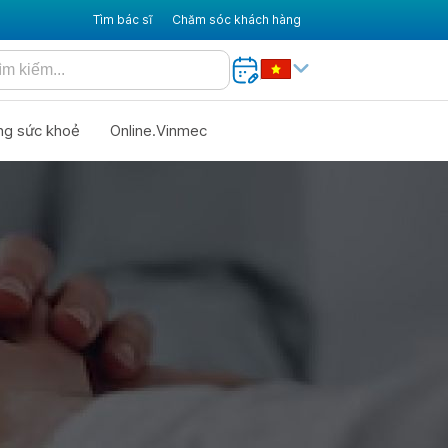
Tìm bác sĩ
Chăm sóc khách hàng
ng sức khoẻ
Online.Vinmec