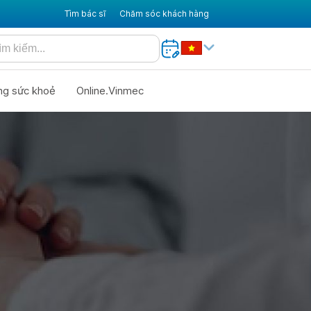
Tìm bác sĩ
Chăm sóc khách hàng
ng sức khoẻ
Online.Vinmec