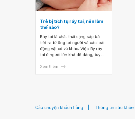
Trẻ bị tích tụ ráy tai, nên làm
thế nào?
Ráy tai là chất thải dạng sáp bài
tiết ra từ ống tai người và các loài
động vật có vú khác. Việc lấy ráy
tai ở người lớn khá dễ dàng, tuy
nhiên việc làm sạch ráy tai bị tích
tụ ở trẻ lại khá khó khăn hơn bởi
Xem thêm
ống tai của trẻ rất mỏng manh và
đòi hỏi phải xử lý cẩn thận.
Câu chuyện khách hàng
Thông tin sức khỏe