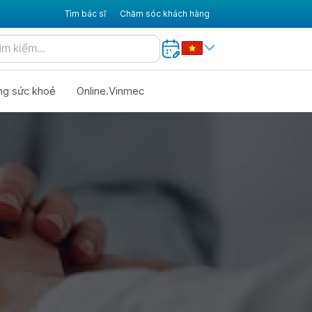
Tìm bác sĩ
Chăm sóc khách hàng
ng sức khoẻ
Online.Vinmec