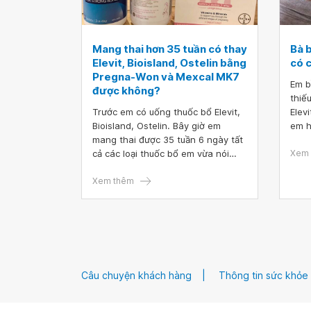
Mang thai hơn 35 tuần có thay
Bà 
Elevit, Bioisland, Ostelin bằng
có 
Pregna-Won và Mexcal MK7
Em b
được không?
thiế
Trước em có uống thuốc bổ Elevit,
Elev
Bioisland, Ostelin. Bây giờ em
em h
mang thai được 35 tuần 6 ngày tất
có c
cả các loại thuốc bổ em vừa nói
Xem 
trên bị hết. Bác sĩ cho em hỏi
mang thai hơn 35 tuần có thay
Xem thêm
Elevit, Bioisland, Ostelin bằng
Pregna-Won và Mexcal MK7 được
không? Có ảnh hưởng đến thai nhi
không bác sĩ?
Câu chuyện khách hàng
Thông tin sức khỏe