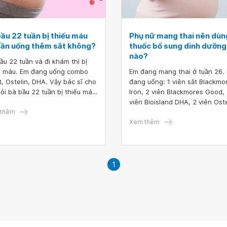
bầu 22 tuần bị thiếu máu
Phụ nữ mang thai nên dùn
cần uống thêm sắt không?
thuốc bổ sung dinh dưỡng
nào?
ầu 22 tuần và đi khám thì bị
u máu. Em đang uống combo
Em đang mang thai ở tuần 26.
it, Ostelin, DHA. Vậy bác sĩ cho
đang uống: 1 viên sắt Blackmo
ỏi bà bầu 22 tuần bị thiếu máu
Iron, 2 viên Blackmores Good,
ần uống thêm sắt không
viên Bioisland DHA, 2 viên Oste
thêm
Calcium vitamin 3D mỗi ngày. 
dược sĩ cho em hỏi phụ nữ ma
Xem thêm
thai nên dùng thuốc bổ sung d
dưỡng thế nào
1