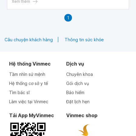
nào? Em cảm ơn bác sĩ.
Xem thêm
1
Câu chuyện khách hàng
Thông tin sức khỏe
Hệ thống Vinmec
Dịch vụ
Tầm nhìn sứ mệnh
Chuyên khoa
Hệ thống cơ sở y tế
Gói dịch vụ
Tìm bác sĩ
Bảo hiểm
Làm việc tại Vinmec
Đặt lịch hẹn
Tải App MyVinmec
Vinmec shop