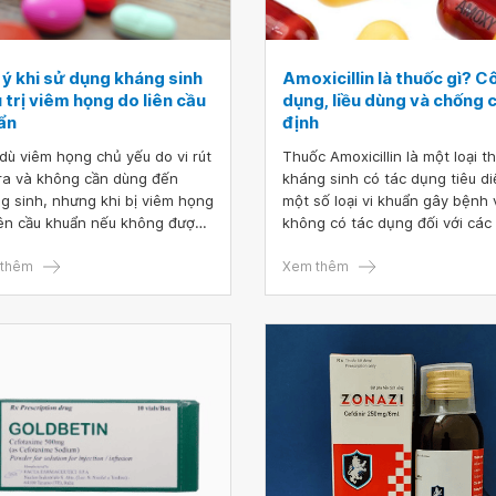
 ý khi sử dụng kháng sinh
Amoxicillin là thuốc gì? C
 trị viêm họng do liên cầu
dụng, liều dùng và chống c
ẩn
định
dù viêm họng chủ yếu do vi rút
Thuốc Amoxicillin là một loại t
ra và không cần dùng đến
kháng sinh có tác dụng tiêu di
g sinh, nhưng khi bị viêm họng
một số loại vi khuẩn gây bệnh 
iên cầu khuẩn nếu không được
không có tác dụng đối với các 
trị kháng sinh hợp lý thì có thể
virus. Vậy thuốc được sử dụng
phải các biến chứng nặng nề
thêm
trong những trường hợp nào, 
Xem thêm
viêm cầu thận hoặc thấp khớp
dụng ra sao, liều dùng như thế
(hay còn gọi là thấp tim)
nào?