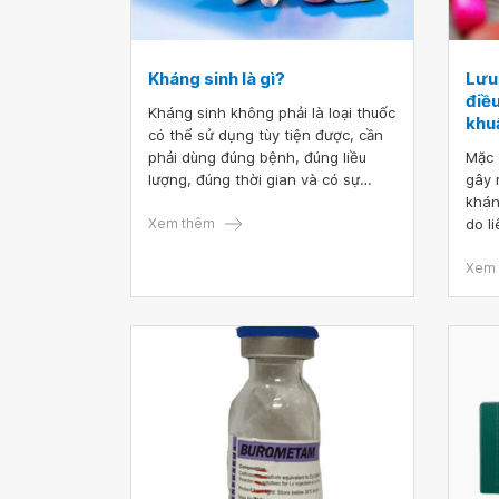
Kháng sinh là gì?
Lưu
điều
Kháng sinh không phải là loại thuốc
khu
có thể sử dụng tùy tiện được, cần
phải dùng đúng bệnh, đúng liều
Mặc 
lượng, đúng thời gian và có sự
gây 
hướng dẫn của bác sĩ/dược sĩ.
khán
Kháng sinh chỉ điều trị nhiễm trùng
Xem thêm
do l
gây ra bởi vi khuẩn mà không phải
điều 
là virus.
gặp 
Xem 
như 
cấp 