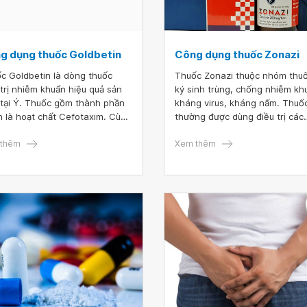
g dụng thuốc Goldbetin
Công dụng thuốc Zonazi
c Goldbetin là dòng thuốc
Thuốc Zonazi thuộc nhóm thuốc
 trị nhiễm khuẩn hiệu quả sản
ký sinh trùng, chống nhiễm kh
 tại Ý. Thuốc gồm thành phần
kháng virus, kháng nấm. Thuố
h là hoạt chất Cefotaxim. Cùng
thường được dùng điều trị các
hiểu chi tiết hơn về dòng thuốc
nhiễm khuẩn từ nhẹ đến vừa d
taxim này qua bài viết sau
thêm
các vi khuẩn nhạy cảm gây ra 
Xem thêm
trẻ nhỏ.