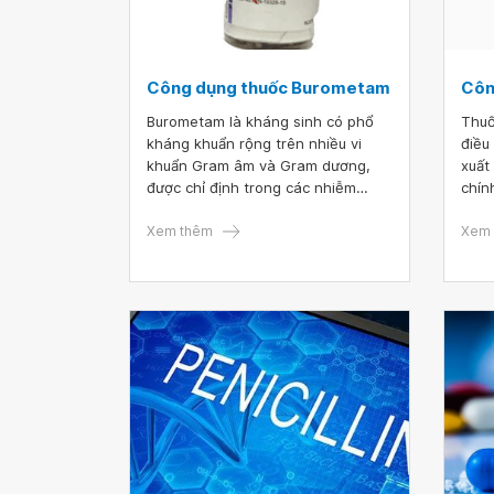
Công dụng thuốc Burometam
Côn
Burometam là kháng sinh có phổ
Thuố
kháng khuẩn rộng trên nhiều vi
điều
khuẩn Gram âm và Gram dương,
xuất
được chỉ định trong các nhiễm
chín
khuẩn đường hô hấp, tiết niệu, sinh
tìm 
dục, dự phòng nhiễm khuẩn trước
Xem thêm
Cefo
Xem 
các phẫu thuật, thủ thuật can
đây.
thiệp,...