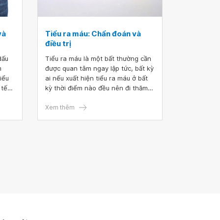
và
Tiểu ra máu: Chẩn đoán và
điều trị
dấu
Tiểu ra máu là một bất thường cần
m
được quan tâm ngay lập tức, bất kỳ
iểu
ai nếu xuất hiện tiểu ra máu ở bất
 tế
kỳ thời điểm nào đều nên đi thăm
tốt.
khám bác sĩ càng sớm càng tốt, để
chẩn đoán nguyên nhân và điều trị
Xem thêm
thích hợp.