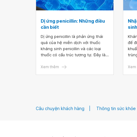
Dị ứng penicillin: Những điều
Nhậ
cần biết
sin
Dị ứng penicillin là phản ứng thái
Khán
quá của hệ miễn dịch với thuốc
để đ
kháng sinh penicillin và các loại
khuẩ
thuốc có cấu trúc tương tự. Đây là
trùn
loại dị ứng thuốc thường gặp nhất,
lại 
có thể gây ra một loạt các triệu
Xem thêm
do n
Xem 
chứng từ mày đay đến sốc phản
cảm 
vệ, có nguy cơ đe dọa tính mạng.
kê đ
trình
đồng
khán
khán
Câu chuyện khách hàng
Thông tin sức khỏe
quả đ