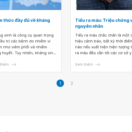
n thức đầy đủ về kháng
Tiểu ra máu: Triệu chứng 
h
nguyên nhân
g sinh là công cụ quan trọng
Tiểu ra máu chắc chắn là một 
iều trị các bệnh do nhiễm vi
hiệu cảnh báo, bất kỳ thời điể
n như viêm phổi và nhiễm
nào nếu xuất hiện hiện tượng t
g huyết. Tuy nhiên, kháng sinh
ra máu đều cần tới các cơ sở y
không có tác dụng với các bệnh
để thăm khám càng sớm càng 
hiễm virus như cảm lạnh hay
thêm
Xem thêm
cúm. Sử dụng kháng sinh với
ơn của bác sĩ sẽ giúp cho quá
 điều trị có kết quả tốt hơn,
1
2
 thời không dẫn tới nguy cơ
g kháng sinh để đảm bảo
g sinh vẫn là thuốc có hiệu
iều trị trong tương tai.