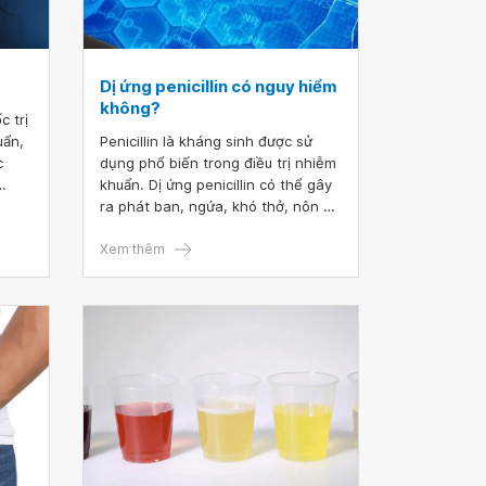
Dị ứng penicillin có nguy hiểm
không?
 trị
uẩn,
Penicillin là kháng sinh được sử
c
dụng phổ biến trong điều trị nhiễm
khuẩn. Dị ứng penicillin có thể gây
o
ra phát ban, ngứa, khó thở, nôn ói
cho
và nặng hơn là sốc phản vệ, một
phản ứng nghiêm trọng đe dọa tính
Xem thêm
mạng nếu không được cấp cứu kịp
thời.