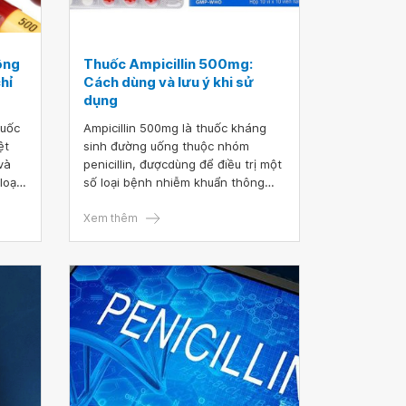
ông
Thuốc Ampicillin 500mg:
hỉ
Cách dùng và lưu ý khi sử
dụng
huốc
Ampicillin 500mg là thuốc kháng
ệt
sinh đường uống thuộc nhóm
và
penicillin, đượcdùng để điều trị một
loại
số loại bệnh nhiễm khuẩn thông
thường như nhiễm khuẩn đường
tác
tiểu, viêm họng. Thuốc không có
Xem thêm
tác dụng với các trường hợp nhiễm
virus như cúm, cảm lạnh.