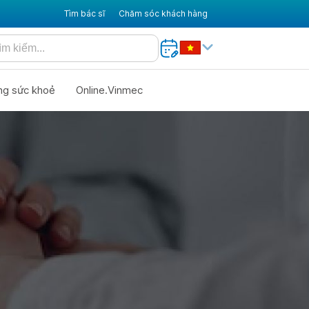
Tìm bác sĩ
Chăm sóc khách hàng
ng sức khoẻ
Online.Vinmec