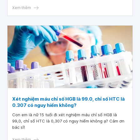
đấy là nồng độ và lượng huyết sắc tố tb đều giảm, ngoài ra
chỉ số creatinin cũng giảm nhiều xuống mức 52. Vậy bác sĩ
Xem thêm
có thể cho cháu hỏi, tỷ lệ % bạch cầu trung tính giảm, bạch
cầu lympho tăng, nồng độ và lượng huyết sắc tố, chỉ số
creatinin giảm cảnh báo nguy cơ mắc bệnh gì ạ? Cảm ơn
bác sĩ rất nhiều!
Xét nghiệm máu chỉ số HGB là 99.0, chỉ số HTC là
0.307 có nguy hiểm không?
Con em là nữ 15 tuổi đi xét nghiệm máu chỉ số HGB là
99,0, chỉ số HTC là 0,307 có nguy hiểm không ạ? Cảm ơn
bác sĩ!
Xem thêm