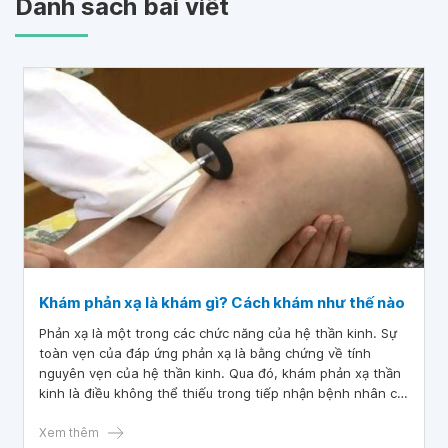
Danh sách bài viết
Khám phản xạ là khám gì? Cách khám như thế nào
Phản xạ là một trong các chức năng của hệ thần kinh. Sự
toàn vẹn của đáp ứng phản xạ là bằng chứng về tính
nguyên vẹn của hệ thần kinh. Qua đó, khám phản xạ thần
kinh là điều không thể thiếu trong tiếp nhận bệnh nhân có
nghi ngờ tổn thương thần kinh nói chung hay khám bệnh
lý thần kinh nói riêng.
Xem thêm