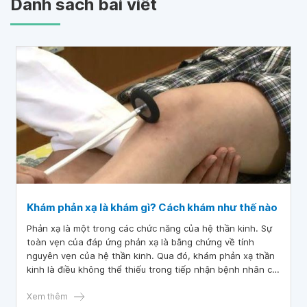
Danh sách bài viết
Khám phản xạ là khám gì? Cách khám như thế nào
Phản xạ là một trong các chức năng của hệ thần kinh. Sự
toàn vẹn của đáp ứng phản xạ là bằng chứng về tính
nguyên vẹn của hệ thần kinh. Qua đó, khám phản xạ thần
kinh là điều không thể thiếu trong tiếp nhận bệnh nhân có
nghi ngờ tổn thương thần kinh nói chung hay khám bệnh
lý thần kinh nói riêng.
Xem thêm