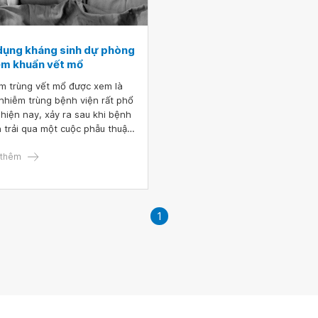
dụng kháng sinh dự phòng
ễm khuẩn vết mổ
m trùng vết mổ được xem là
nhiễm trùng bệnh viện rất phổ
 hiện nay, xảy ra sau khi bệnh
 trải qua một cuộc phẫu thuật
iều trị một bệnh lý nào đó.
m trùng vết mổ gây ra những
thêm
hưởng xấu đến sức khỏe bệnh
 cũng như khiến thời gian điều
bệnh kéo dài hơn bình thường.
ậy, việc sử dụng kháng sinh dự
1
g nhiễm khuẩn vết mổ là một
 hết sức cần thiết để ngăn
 tình trạng này xảy ra.