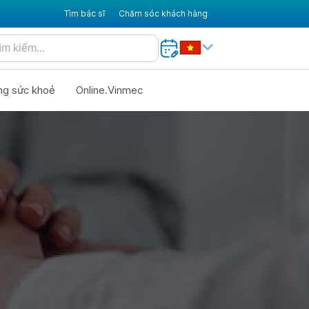
Tìm bác sĩ
Chăm sóc khách hàng
ng sức khoẻ
Online.Vinmec