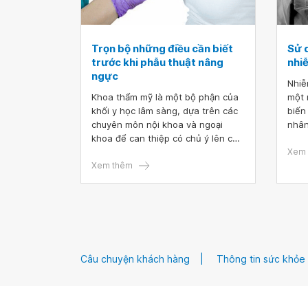
Trọn bộ những điều cần biết
Sử 
trước khi phẫu thuật nâng
nhi
ngực
Nhiễ
Khoa thẩm mỹ là một bộ phận của
một 
khối y học lâm sàng, dựa trên các
biến
chuyên môn nội khoa và ngoại
nhân
khoa để can thiệp có chủ ý lên cơ
để đ
thể nhằm mục đích làm đẹp, chủ
Nhiễ
Xem 
yếu là diện mạo bên ngoài cùng
Xem thêm
ảnh 
một số cấu trúc bên trong cơ thể.
nhân
Phẫu thuật nâng ngực là phương
trị 
pháp làm đẹp được nhiều chị em
Vì v
lựa chọn để cải thiện tình trạng núi
phòn
đôi không đều, ngực nhỏ, ngực lép,
điều
ngực chảy xệ. Hơn nữa, phụ nữ bị
ngừa
Câu chuyện khách hàng
Thông tin sức khỏe
chảy xệ ngực sau sinh cũng là đối
tượng phù hợp để thực hiện nâng
vòng 1. Tuy nhiên, chị em chỉ nên
phẫu thuật ở cơ sở uy tín, quy tụ