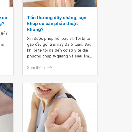
ha
ề có
Tổn thương dây chằng, sụn
g?
khớp có cần phẫu thuật
không?
i gãy
t
Xin được phép hỏi bác sĩ: Tôi bị té
 sĩ
gập đầu gối trái nay đã 5 tuần. Sau
khi bị té tôi đã đến cơ sở y tế địa
phương chụp X-quang và siêu âm
tĩnh mạch nhưng chỉ chẩn đoán có
ít dịch mặt trong khớp gối. Sau 3
Xem thêm
tuần uống thuốc nay ngưng thuốc
tôi thấy đau lại.