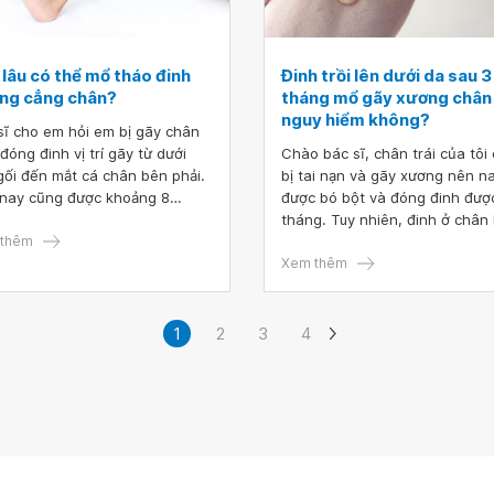
 lâu có thể mổ tháo đinh
Đinh trồi lên dưới da sau 3
ng cẳng chân?
tháng mổ gãy xương chân
nguy hiểm không?
sĩ cho em hỏi em bị gãy chân
 đóng đinh vị trí gãy từ dưới
Chào bác sĩ, chân trái của tôi 
gối đến mắt cá chân bên phải.
bị tai nạn và gãy xương nên n
nay cũng được khoảng 8
được bó bột và đóng đinh đượ
g, em đi chụp và thăm khám
tháng. Tuy nhiên, đinh ở chân b
g xuyên thì các bác sĩ bảo đi
thêm
ra khỏi chân và gần như muốn
ược rồi.
thủng da.
Xem thêm
1
2
3
4