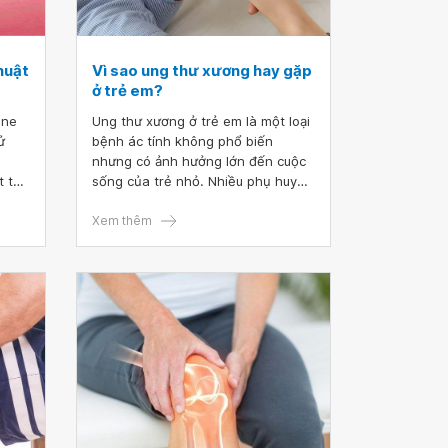
huật
Vì sao ung thư xương hay gặp
ở trẻ em?
one
Ung thư xương ở trẻ em là một loại
ử
bệnh ác tính không phổ biến
nhưng có ảnh hưởng lớn đến cuộc
 tái
sống của trẻ nhỏ. Nhiều phụ huynh
thường không nhận ra những biểu
khoa
hiện này và không biết rằng con
Xem thêm
ng
mình đã mắc phải một căn bệnh
ường
nguy hiểm đến tính mạng. Vì vậy,
bài viết mong muốn giúp mọi người
 các
nhận biết kịp thời các dấu hiệu này
c
để có phương pháp điều trị hiệu
mô
quả.
i
rong
y
à lợi