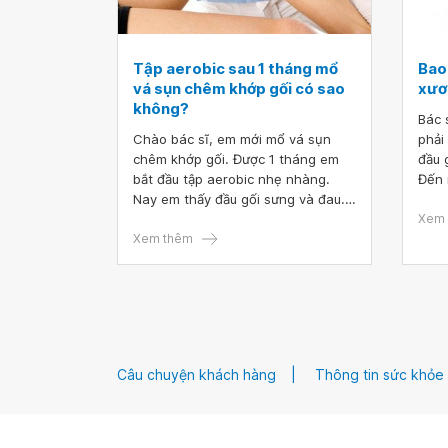
Tập aerobic sau 1 tháng mổ
Bao
vá sụn chêm khớp gối có sao
xươ
không?
Bác 
Chào bác sĩ, em mới mổ vá sụn
phải
chêm khớp gối. Được 1 tháng em
đầu 
bắt đầu tập aerobic nhẹ nhàng.
Đến 
Nay em thấy đầu gối sưng và đau.
thán
Có phải em lại bị rách sụn không ạ?
thườn
Xem 
Mong bác sĩ tư vấn.
Xem thêm
mổ đ
Câu chuyện khách hàng
Thông tin sức khỏe