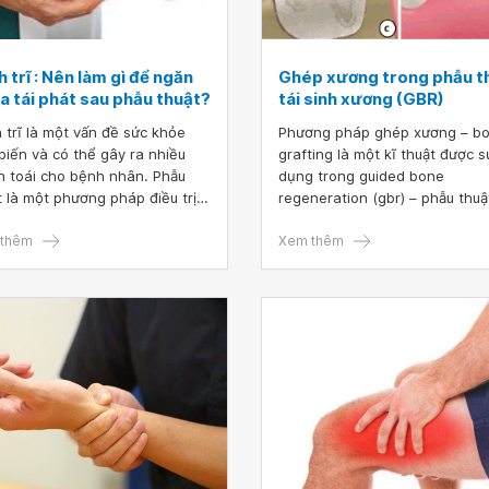
 trĩ : Nên làm gì để ngăn
Ghép xương trong phẫu t
a tái phát sau phẫu thuật?
tái sinh xương (GBR)
 trĩ là một vấn đề sức khỏe
Phương pháp ghép xương – b
biến và có thể gây ra nhiều
grafting là một kĩ thuật được s
n toái cho bệnh nhân. Phẫu
dụng trong guided bone
t là một phương pháp điều trị
regeneration (gbr) – phẫu thuật
 quả để giảm đau và loại bỏ các
sinh xương có hướng dẫn là
u chứng bệnh lý. Tuy nhiên, tái
thêm
phương pháp phẫu thuật nha 
Xem thêm
 sau phẫu thuật là một vấn đề
được sử dụng để tái tạo và tă
biến và có thể làm tăng sự khó
cường mô xương trong các tr
 và đau đớn cho bệnh nhân.
hợp mất xương hoặc hư hỏng.
ó, việc ngăn ngừa tái phát
bone grafting yêu cầu sử dụng
 trĩ sau phẫu thuật là rất quan
loại vật liệu ghép xương để thú
g.
đẩy sự phát triển và tích hợp 
xương mới. rong bài viết này,
chúng ta sẽ tìm hiểu về các loạ
bone grafting được sử dụng t
guided bone regeneration, qu
trình thực hiện bone grafting v