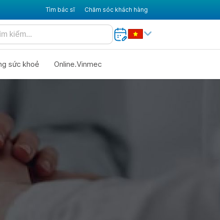
Tìm bác sĩ
Chăm sóc khách hàng
ng sức khoẻ
Online.Vinmec