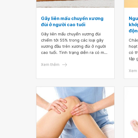
Gãy liên mấu chuyển xương
Ngư
đùi ở người cao tuổi
khớp
độn
Gãy liên mấu chuyển xương đùi
chiếm tới 55% trong các loại gãy
Chào
xương đầu trên xương đùi ở người
hoạt
cao tuổi. Tình trạng diễn ra có mối
có t
liên quan chặt chẽ với vấn đề tuổi
tập 
tác và tình trạng loãng xương nên
Xem thêm
sự t
bệnh lý thường gặp ở người cao
Xem 
tuổi và nữ giới có tỉ lệ mắc cao gấp
đôi nam giới.