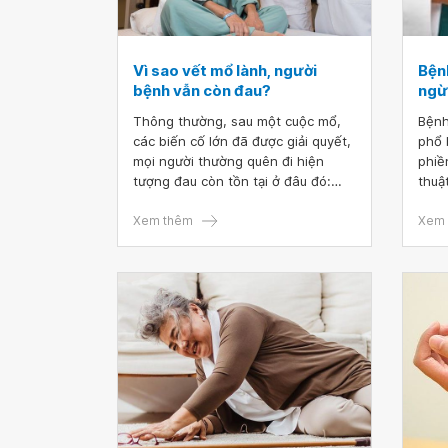
Vì sao vết mổ lành, người
Bệnh
bệnh vẫn còn đau?
ngừ
Thông thường, sau một cuộc mổ,
Bệnh
các biến cố lớn đã được giải quyết,
phổ 
mọi người thường quên đi hiện
phiề
tượng đau còn tồn tại ở đâu đó:
thuậ
Khó chịu trong người, vùng da nhìn
hiệu
bất thường, cảm giác da thay đổi,
Xem thêm
triệ
Xem 
đau ngay tại vết mổ, đau vị trí
phát
không liên quan đến vết mổ, giấc
phổ 
ngủ không sâu, cảm giác thiếu
khăn
năng lượng. Theo thời gian, việc
Do đ
đau này không chỉ gây khó chịu mà
bệnh
về lâu dài sẽ còn ảnh hưởng cảm
trọn
xúc và làm giảm chất lượng cuộc
sống, giảm hiệu suất lao động.