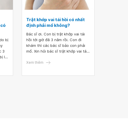
Trật khớp vai tái hồi có nhất
 có
định phải mổ không?
Bác sĩ ơi. Con bị trật khớp vai tái
do bị
hồi tới giờ đã 3 năm rồi. Con đi
ay
khám thì các bác sĩ bảo con phải
c 3
mổ. Xin hỏi bác sĩ trật khớp vai tái
ị lồi
hồi có nhất định phải mổ không?
Ngoài cách đó ra còn cách nào
Xem thêm
khác để điều trị trật khớp vai không
ạ? Con cảm ơn.