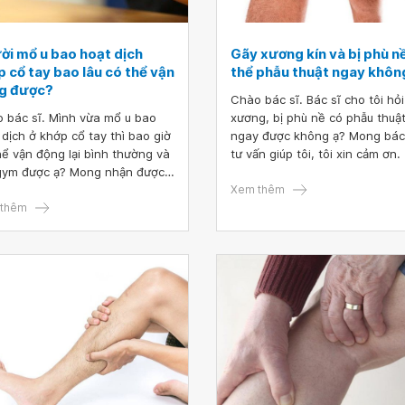
ích của nó trong phẫu thuật n
khoa.
ời mổ u bao hoạt dịch
Gãy xương kín và bị phù n
 cổ tay bao lâu có thể vận
thể phẫu thuật ngay khôn
g được?
Chào bác sĩ. Bác sĩ cho tôi hỏ
 bác sĩ. Mình vừa mổ u bao
xương, bị phù nề có phẫu thuậ
 dịch ở khớp cổ tay thì bao giờ
ngay được không ạ? Mong bác
hể vận động lại bình thường và
tư vấn giúp tôi, tôi xin cảm ơn.
gym được ạ? Mong nhận được
ư vấn của bác sĩ.
Xem thêm
thêm