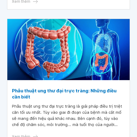
điều trị viêm loét đại tràng nặng cấp tính cần được thực
Xem thêm
hiện theo một phác đồ điều trị chặt chẽ và toàn diện, bao
gồm sử dụng thuốc, can thiệp ngoại khoa nếu cần và các
biện pháp hỗ trợ khác.
Phẫu thuật ung thư đại trực tràng: Những điều
cần biết
Phẫu thuật ung thư đại trực tràng là giải pháp điều trị triệt
căn tối ưu nhất. Tùy vào giai đi đoạn của bệnh mà cắt mổ
sẽ mang đến hiệu quả khác nhau. Bên cạnh đó, tùy vào
chế độ chăm sóc, môi trường... mà tuổi thọ của người
bệnh kéo dài hay không. Các thông tin dưới đây sẽ rất cần
thiết giúp các độc giả hiểu rõ hơn về bệnh và phương
Xem thêm