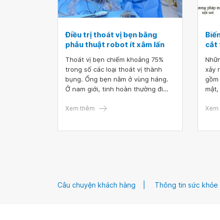
Điều trị thoát vị bẹn bằng
Biế
phẫu thuật robot ít xâm lấn
cắt 
Thoát vị bẹn chiếm khoảng 75%
Nhữn
trong số các loại thoát vị thành
xảy 
bụng. Ống bẹn nằm ở vùng háng.
gồm 
Ở nam giới, tinh hoàn thường đi
mật,
qua ống bẹn xuống bìu trong thời
do s
gian ngắn trước khi sinh. Ở nữ, ống
Xem thêm
nghi
Xem 
bẹn là vị trí của các dây chằng tử
gượn
cung.
thươ
có t
và t
chun
Câu chuyện khách hàng
Thông tin sức khỏe