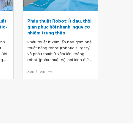
uật
Phẫu thuật Robot: Ít đau, thời
tic-
gian phục hồi nhanh, nguy cơ
nhiễm trùng thấp
inh
Phẫu thuật ít xâm lấn bao gồm phẫu
u
thuật bằng robot (robotic surgery)
 Bài
và phẫu thuật ít xâm lấn không
ng
robot (phẫu thuật nội soi kinh điển).
t
Phẫu thuật ít xâm lấn mang lại
uật,
nhiều lợi điểm như đường mổ nhỏ,
Xem thêm
u
ít đau, nguy cơ nhiễm trùng thấp,
 Tập
thời gian nằm viện ngắn, thời gian
ện
phục hồi nhanh, ít sẹo, ít mất máu,
cải thiện kết quả điều trị.