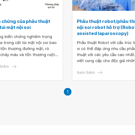
n chứng của phẫu thuật
Phẫu thuật robot/phẫu th
túi mật nội soi
nội soi robot hỗ trợ (Robo
assisted laparoscopy)
g biến chứng nghiêm trọng
ra trong cắt túi mật nội soi bao
Phẫu thuật Robot với cấu trúc t
tổn thương đường mật, rò
vi có thể đáp ứng nhu cầu phẫ
 chảy máu và tổn thương ruột
thuật với các yêu cầu cao nhất.
ự lựa chọn bệnh nhân, kinh
viết cung cấp cho độc giả nhữ
ệm của phẫu thuật viên và sự
thêm
thông tin cơ bản về lịch sử phá
g gạo về kỹ thuật. Kiểu tổn
triển, các thế hệ robot phẫu th
Xem thêm
ng đường mật chính do nhiệt
cách thức hoạt động, thành tự
hể không nhận ra trong lúc mổ
của phẫu thuật robot hiện tại.
hường liên quan đến ống gan
trung vào Robot phẫu thuật hi
1
g hoặc ống gan phải.
đại nhất hiện nay Da Vinci.