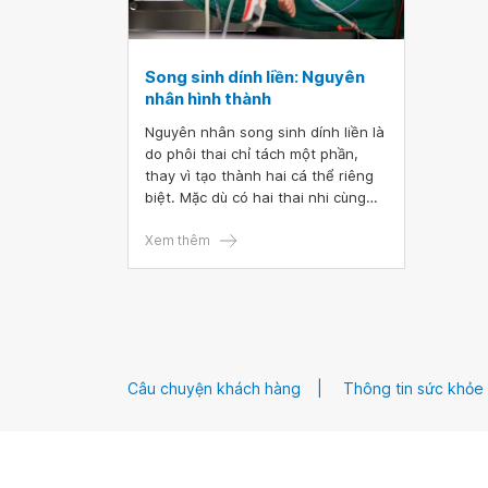
Song sinh dính liền: Nguyên
nhân hình thành
Nguyên nhân song sinh dính liền là
do phôi thai chỉ tách một phần,
thay vì tạo thành hai cá thể riêng
biệt. Mặc dù có hai thai nhi cùng
phát triển, nhưng chúng sẽ kết nối
vật lý với nhau - thường gặp nhất là
Xem thêm
ở ngực, bụng hoặc xương chậu,
đồng thời có chung một hoặc nhiều
cơ quan nội tạng.
Câu chuyện khách hàng
Thông tin sức khỏe