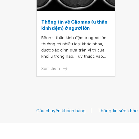
Thông tin về Gliomas (u thần
kinh đệm) ở người lớn
Bệnh u thần kinh đệm ở người lớn
thường có nhiều loại khác nhau,
được xác định dựa trên vị trí của
khối u trong não. Tuỳ thuộc vào
từng cấp độ và tình trạng sức khỏe
của bệnh nhân mà bác sĩ sẽ đưa
Xem thêm
ra các quyết định điều trị phù hợp,
chẳng hạn như hoá trị liệu, bức xạ,
phẫu thuật,...
Câu chuyện khách hàng
Thông tin sức khỏe