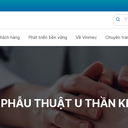
hách hàng
Phát triển bền vững
Về Vinmec
Chuyên tra
 PHẪU THUẬT U THẦN K