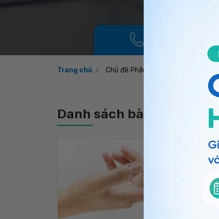
Gọi điện tổng đài
Trang chủ
Chủ đề Phẫu thuật viêm bao gân g
Danh sách bài viết