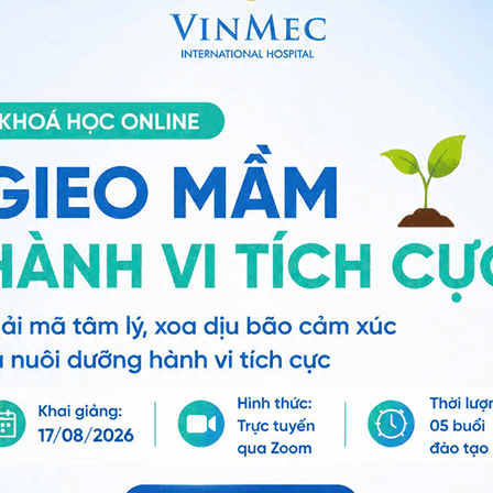
Đặt lịch hẹn
ấp ngón tay