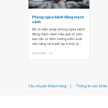
Phòng ngừa bệnh động mạch
vành
Để có biện pháp phòng ngừa bệnh
động mạch vành hiệu quả từ sớm,
bạn cần có định hướng kiểm soát
cân nặng và huyết áp ở mức lý
tưởng nhất thông qua các phương
pháp cơ bản như chế độ ăn uống,
Xem thêm
tập thể dục thường xuyên và thay
đổi thói quen hoạt động hằng
ngày.
Câu chuyện khách hàng
Thông tin sức khỏe