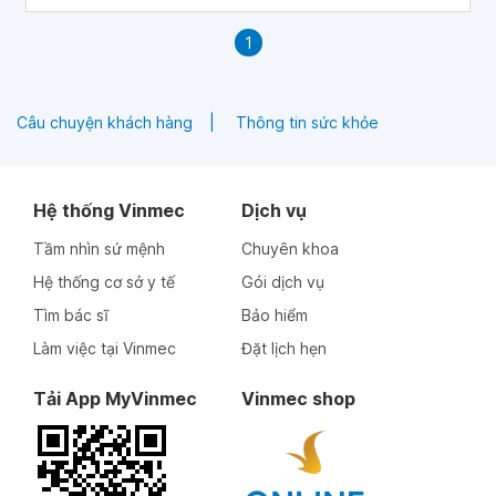
phát triển, chẳng hạn như chủng ngừa. Đánh giá này nêu
bật các phương pháp phòng ngừa có thể được sử dụng ở
1
bệnh nhân IBD thông qua sự hợp tác giữa nhà cung cấp
dịch vụ chăm sóc sức khỏe ban đầu và khoa tiêu hóa.
Câu chuyện khách hàng
Thông tin sức khỏe
Hệ thống Vinmec
Dịch vụ
Tầm nhìn sứ mệnh
Chuyên khoa
Hệ thống cơ sở y tế
Gói dịch vụ
Tìm bác sĩ
Bảo hiểm
Làm việc tại Vinmec
Đặt lịch hẹn
Tải App MyVinmec
Vinmec shop