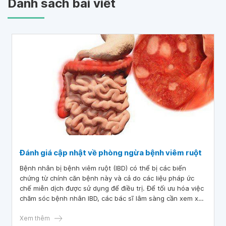
Danh sách bài viết
Đánh giá cập nhật về phòng ngừa bệnh viêm ruột
Bệnh nhân bị bệnh viêm ruột (IBD) có thể bị các biến
chứng từ chính căn bệnh này và cả do các liệu pháp ức
chế miễn dịch được sử dụng để điều trị. Để tối ưu hóa việc
chăm sóc bệnh nhân IBD, các bác sĩ lâm sàng cần xem xét
việc phòng ngừa sơ cấp, cấp hai và cấp ba. Phòng ngừa
chính được sử dụng để ngăn ngừa bệnh hoặc biến chứng
Xem thêm