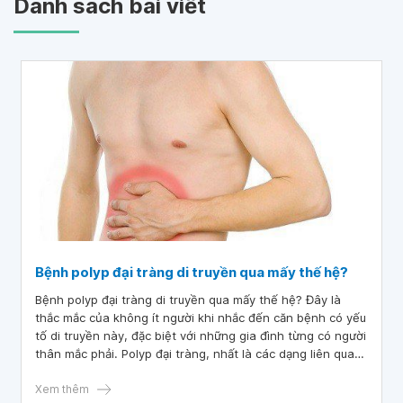
Danh sách bài viết
Bệnh polyp đại tràng di truyền qua mấy thế hệ?
Bệnh polyp đại tràng di truyền qua mấy thế hệ? Đây là
thắc mắc của không ít người khi nhắc đến căn bệnh có yếu
tố di truyền này, đặc biệt với những gia đình từng có người
thân mắc phải. Polyp đại tràng, nhất là các dạng liên quan
đến hội chứng di truyền như đa polyp gia đình (FAP),
không chỉ tiềm ẩn nguy cơ ung thư mà còn khiến nhiều
Xem thêm