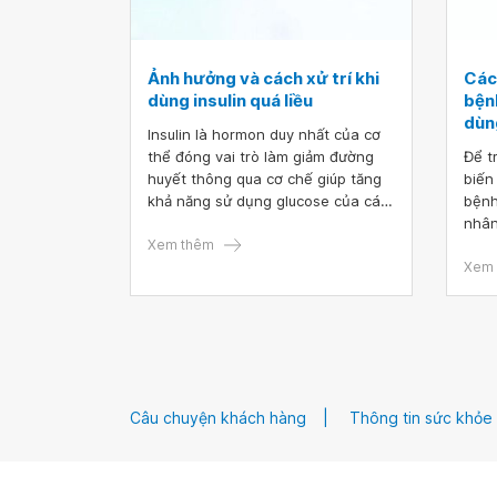
Ảnh hưởng và cách xử trí khi
Các
dùng insulin quá liều
bện
dùng
Insulin là hormon duy nhất của cơ
thể đóng vai trò làm giảm đường
Để t
huyết thông qua cơ chế giúp tăng
biến
khả năng sử dụng glucose của các
bệnh
tế bào. Insulin được sử dụng trong
nhân
điều trị bệnh đái tháo đường. Các
Xem thêm
phía
liều dùng insulin có thể khác nhau
một 
Xem 
rất lớn tùy thuộc vào từng bệnh
độ ă
nhân. Một liều dùng phù hợp cho
với 
bệnh nhân này có thể lại là quá liều
dục 
so với bệnh nhân khác. Vì vậy, việc
sức 
phát hiện và xử trí dùng quá liều
điều
Insulin có vai trò vô cùng quan
có t
Câu chuyện khách hàng
Thông tin sức khỏe
trọng.