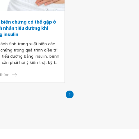
 biến chứng có thể gặp ở
h nhân tiểu đường khi
 insulin
ránh tình trạng xuất hiện các
 chứng trong quá trình điều trị
 tiểu đường bằng insulin, bệnh
 cần phải hỏi ý kiến thật kỹ từ
 các bác sĩ, không nên dùng
cách tùy tiện kết hợp một chế
thêm
n uống, nghỉ ngơi hợp lý cùng
việc thường xuyên tập luyện thể
thể thao để có thể nâng cao
1
đề kháng của cơ thể giúp việc
 trị bệnh một cách tốt nhất và
hể mang lại hiệu quả cao.