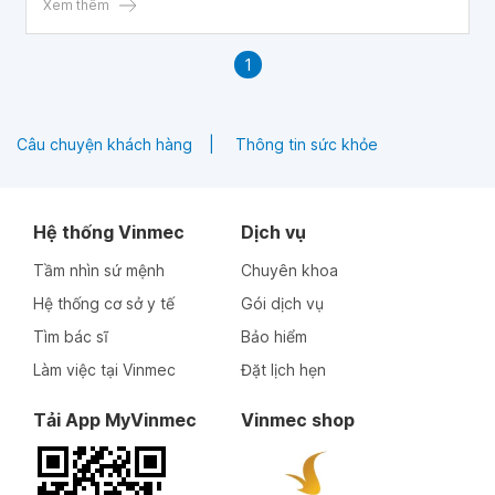
sau khi sinh, hãy chú ý sự đáp ứng của cơ thể để có
Xem thêm
những điều chỉnh và lựa chọn tốt nhất cho bản thân
1
Câu chuyện khách hàng
Thông tin sức khỏe
Hệ thống Vinmec
Dịch vụ
Tầm nhìn sứ mệnh
Chuyên khoa
Hệ thống cơ sở y tế
Gói dịch vụ
Tìm bác sĩ
Bảo hiểm
Làm việc tại Vinmec
Đặt lịch hẹn
Tải App MyVinmec
Vinmec shop