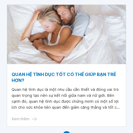
QUAN HỆ TÌNH DỤC TỐT CÓ THỂ GIÚP BẠN TRẺ
HƠN?
Quan hệ tình dục là một nhu cầu cần thiết và đóng vai trò
quan trọng tạo nên sự kết nối giữa nam và nữ giới. Bên
cạnh đó, quan hệ tình dục được chứng minh có một số lợi
ích cho sức khỏe liên quan đến giảm căng thẳng và tốt cho
hệ tuần hoàn cơ thể. Một số chuyên gia còn nhấn mạnh
quan hệ tình dục còn giúp ngăn ngừa sự lão hóa. Vậy liệu
Xem thêm
quan hệ tình dục có thật sự giúp bạn trẻ hơn?