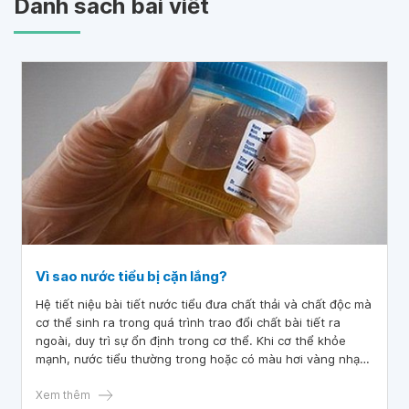
Danh sách bài viết
Vì sao nước tiểu bị cặn lắng?
Hệ tiết niệu bài tiết nước tiểu đưa chất thải và chất độc mà
cơ thể sinh ra trong quá trình trao đổi chất bài tiết ra
ngoài, duy trì sự ổn định trong cơ thể. Khi cơ thể khỏe
mạnh, nước tiểu thường trong hoặc có màu hơi vàng nhạt.
Khi cơ thể mắc một bệnh lý nào đó thì nước tiểu lắng cặn
trắng. Tình trạng nước tiểu bị cặn lắng do nhiều nguyên
Xem thêm