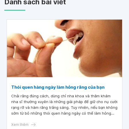
Danh sách bài viết
Thói quen hàng ngày làm hỏng răng của bạn
Chải răng đúng cách, dùng chỉ nha khoa và thăm khám
nha sĩ thường xuyên là những giải pháp để giữ cho nụ cười
rạng rỡ và hàm răng trắng sáng. Tuy nhiên, nếu bạn không
sớm từ bỏ những thói quen hàng ngày có thể làm hỏng
răng thì những giải pháp trên đều trở nên vô nghĩa. Dưới
đây là những thói quen hàng ngày làm hỏng răng mà bạn
Xem thêm