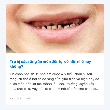
Trẻ bị sâu răng ăn mòn đến lợi có nên nhổ hay
không?
Xin chào bác sĩ! Bé nhà em được 4,5 tuổi, cháu bị sâu
răng, cụ thể ở hai chiếc răng cửa giữa trên và hiện nay đã
bị ăn mòn đến lợi tạo thành lỗ. Cháu thường xuyên kêu
đau, khó chịu. Vậy bác sĩ cho em hỏi có nên cho cháu đi
nhổ răng hay không, nếu nhổ răng thì có ảnh hưởng gì
không ạ? Mong bác sĩ tư vấn và giải đáp!
Xem thêm