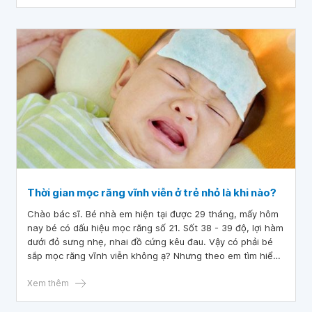
Thời gian mọc răng vĩnh viễn ở trẻ nhỏ là khi nào?
Chào bác sĩ. Bé nhà em hiện tại được 29 tháng, mấy hôm
nay bé có dấu hiệu mọc răng số 21. Sốt 38 - 39 độ, lợi hàm
dưới đỏ sưng nhẹ, nhai đồ cứng kêu đau. Vậy có phải bé
sắp mọc răng vĩnh viễn không ạ? Nhưng theo em tìm hiểu
thì khi nào thay răng sữa mới mọc răng vĩnh viễn, vậy bé
nhà em mọc sớm có ảnh hưởng gì không ạ?
Xem thêm