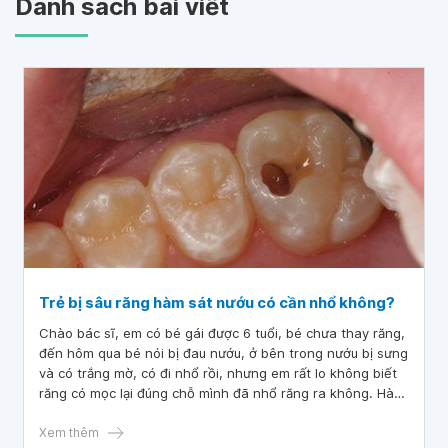
Danh sách bài viết
Trẻ bị sâu răng hàm sát nướu có cần nhổ không?
Chào bác sĩ, em có bé gái được 6 tuổi, bé chưa thay răng,
đến hôm qua bé nói bị đau nướu, ở bên trong nướu bị sưng
và có trắng mờ, có đi nhổ rồi, nhưng em rất lo không biết
răng có mọc lại đúng chỗ mình đã nhổ răng ra không. Hàm
trên bé bị sâu răng sát nướu, mình có cần nhỏ không ạ?
Mong bác sĩ tư vấn giúp!
Xem thêm