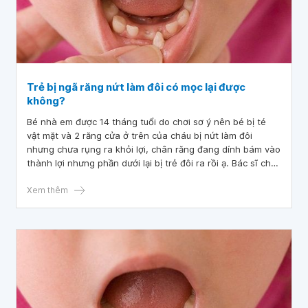
Trẻ bị ngã răng nứt làm đôi có mọc lại được
không?
Bé nhà em được 14 tháng tuổi do chơi sơ ý nên bé bị té
vật mặt và 2 răng cửa ở trên của cháu bị nứt làm đôi
nhưng chưa rụng ra khỏi lợi, chân răng đang dính bám vào
thành lợi nhưng phần dưới lại bị trẻ đôi ra rồi ạ. Bác sĩ cho
em hỏi trẻ bị ngã răng nứt làm đôi có mọc lại được không?
Mong bác sĩ tư vấn giúp. Em cảm ơn bác sĩ.
Xem thêm