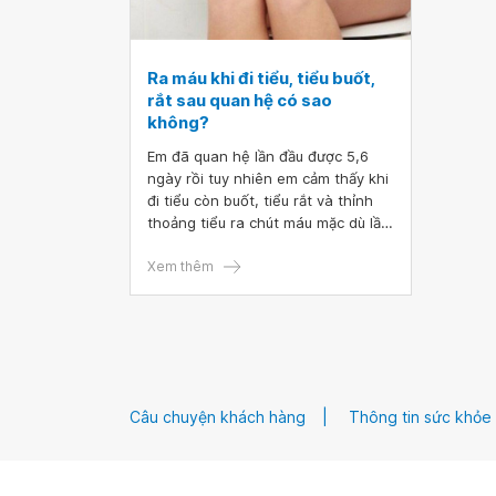
Ra máu khi đi tiểu, tiểu buốt,
rắt sau quan hệ có sao
không?
Em đã quan hệ lần đầu được 5,6
ngày rồi tuy nhiên em cảm thấy khi
đi tiểu còn buốt, tiểu rắt và thỉnh
thoảng tiểu ra chút máu mặc dù lần
đầu quan hệ rất nhẹ nhàng. Bác sĩ
cho em hỏi ra máu khi đi tiểu, tiểu
Xem thêm
buốt, rắt sau quan hệ có sao
không?
Câu chuyện khách hàng
Thông tin sức khỏe