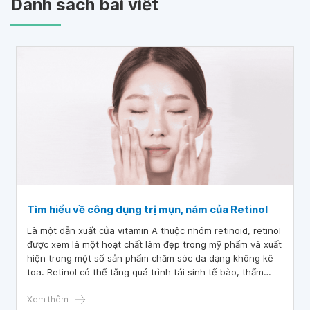
Danh sách bài viết
Tìm hiểu về công dụng trị mụn, nám của Retinol
Là một dẫn xuất của vitamin A thuộc nhóm retinoid, retinol
được xem là một hoạt chất làm đẹp trong mỹ phẩm và xuất
hiện trong một số sản phẩm chăm sóc da dạng không kê
toa. Retinol có thể tăng quá trình tái sinh tế bào, thẩm
thấu vào da cũng như kích thích sản sinh collagen để hỗ
trợ điều trị mụn, kháng khuẩn và nám trên bề mặt da.
Xem thêm