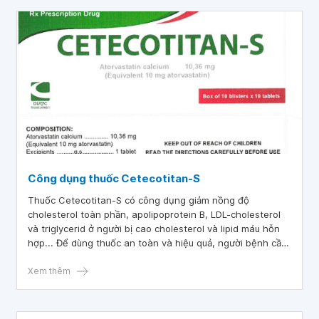
Công dụng thuốc Cetecotitan-S
Thuốc Cetecotitan-S có công dụng giảm nồng độ
cholesterol toàn phần, apolipoprotein B, LDL-cholesterol
và triglycerid ở người bị cao cholesterol và lipid máu hỗn
hợp... Để dùng thuốc an toàn và hiệu quả, người bệnh cần
tìm hiểu một số thông tin về công dụng, liều dùng và lưu ý
Xem thêm
khi sử dụng Cetecotitan-S trong bài viết dưới đây.