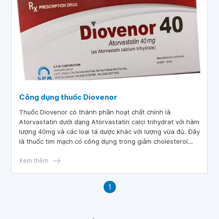
Công dụng thuốc Diovenor
Thuốc Diovenor có thành phần hoạt chất chính là
Atorvastatin dưới dạng Atorvastatin calci trihydrat với hàm
lượng 40mg và các loại tá dược khác với lượng vừa đủ. Đây
là thuốc tim mạch có công dụng trong giảm cholesterol
toàn phần và điều trị rối loạn beta lipoprotein máu mà
không đáp ứng đầy đủ với chế độ dinh dưỡng.
Xem thêm
1