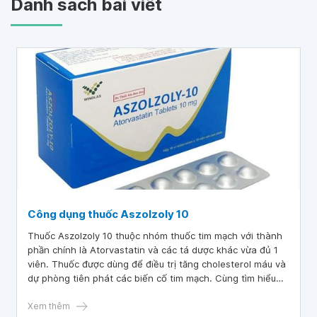
Danh sách bài viết
Công dụng thuốc Aszolzoly 10
Thuốc Aszolzoly 10 thuộc nhóm thuốc tim mạch với thành
phần chính là Atorvastatin và các tá dược khác vừa đủ 1
viên. Thuốc được dùng để điều trị tăng cholesterol máu và
dự phòng tiên phát các biến cố tim mạch. Cùng tìm hiểu
chi tiết hơn về công dụng và cách dùng thuốc hiệu quả
qua bài viết dưới đây.
Xem thêm