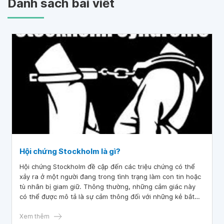
Danh sách bài viết
Hội chứng Stockholm là gì?
Hội chứng Stockholm đề cập đến các triệu chứng có thể
xảy ra ở một người đang trong tình trạng làm con tin hoặc
tù nhân bị giam giữ. Thông thường, những cảm giác này
có thể được mô tả là sự cảm thông đối với những kẻ bắt
giữ hoặc sự phát triển của mối quan hệ với những kẻ bắt
giữ. Phản ứng này cũng có thể được nhận ra ở những
Xem thêm