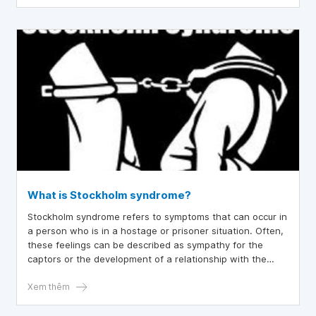
người đã rời bỏ các tôn giáo, các mối quan hệ lạm dụng
hoặc các tình huống đau thương khác.
What is Stockholm syndrome?
Stockholm syndrome refers to symptoms that can occur in
a person who is in a hostage or prisoner situation. Often,
these feelings can be described as sympathy for the
captors or the development of a relationship with the
captors.
Xem thêm