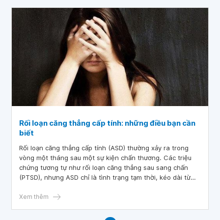
Rối loạn căng thẳng cấp tính: những điều bạn cần
biết
Rối loạn căng thẳng cấp tính (ASD) thường xảy ra trong
vòng một tháng sau một sự kiện chấn thương. Các triệu
chứng tương tự như rối loạn căng thẳng sau sang chấn
(PTSD), nhưng ASD chỉ là tình trạng tạm thời, kéo dài từ
vài ngày đến một tháng. Một số người mắc ASD có thể
phát triển thành PTSD.
Xem thêm